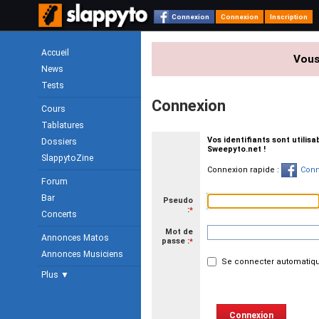
Connexion
Connexion
Inscription
Accueil
Vous
News
Tests
Connexion
Cours
Tablatures
Vos identifiants sont utilis
Dossiers
Sweepyto.net !
SlappytoZine
Connexion rapide :
Conn
Forum
Bar
Pseudo
:
*
Concerts
Mot de
Annonces Matos
passe :
*
Annonces Musiciens
Se connecter automatiqu
Plus ▼