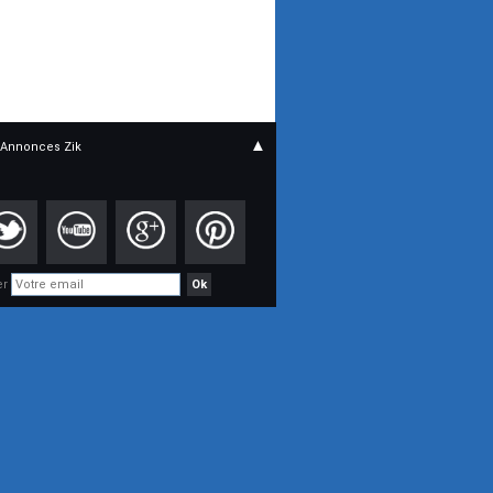
▲
Annonces Zik
er