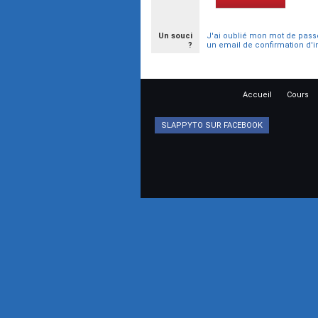
Un souci
J'ai oublié mon mot de pass
?
un email de confirmation d'i
Accueil
Cours
SLAPPYTO SUR FACEBOOK