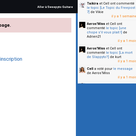
Taikira
et Cell
ont commenté
Aller à Sweepyto Guitare
le topic [Le Topic du Freepost
7]
de Vikie
il y a 1 semain
Aeros'Miss
et Cell
ont
page.
commenté
le topic [une
chope s'il vous plait !]
de
Adrien21
il y a 1 moi
Aeros'Miss
et Cell
ont
commenté
le topic [La mort
de Slappyto?]
de kurt
inscription
il y a 1 moi
Cell
a voté pour
le message
de Aeros'Miss
il y a 1 moi
Cell
a voté pour
le message
de Malicia
il y a 1 moi
▼