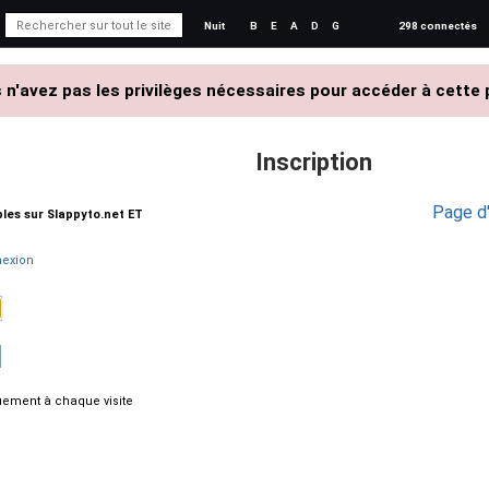
Nuit
B
E
A
D
G
298 connectés
 n'avez pas les privilèges nécessaires pour accéder à cette 
Inscription
Page d'
ables sur Slappyto.net ET
exion
ement à chaque visite