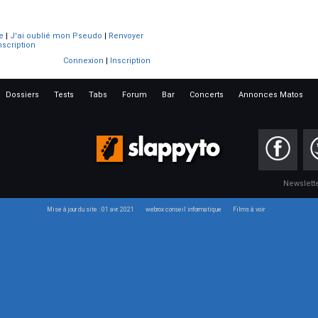
e
|
J'ai oublié mon Pseudo
|
Renvoyer
nscription
Connexion
|
Inscription
Dossiers
Tests
Tabs
Forum
Bar
Concerts
Annonces Matos
Newslett
Mise à jour du site : 01 avr. 2021
webrox conseil informatique
Films à voir