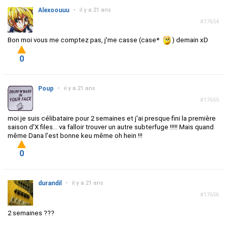
Alexoouuu
•
il y a 21 ans
#17654
Bon moi vous me comptez pas, j'me casse (case*
) demain xD
0
Poup
•
il y a 21 ans
#17655
moi je suis célibataire pour 2 semaines et j'ai presque fini la première
saison d'X files... va falloir trouver un autre subterfuge !!!!! Mais quand
même Dana l'est bonne keu même oh hein !!!
0
durandil
•
il y a 21 ans
#17656
2 semaines ???