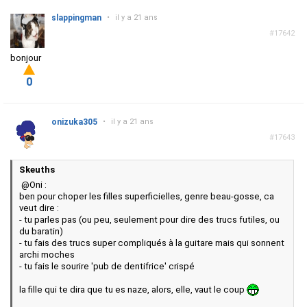
slappingman
•
il y a 21 ans
#17642
bonjour
0
onizuka305
•
il y a 21 ans
#17643
Skeuths
@Oni :
ben pour choper les filles superficielles, genre beau-gosse, ca
veut dire :
- tu parles pas (ou peu, seulement pour dire des trucs futiles, ou
du baratin)
- tu fais des trucs super compliqués à la guitare mais qui sonnent
archi moches
- tu fais le sourire 'pub de dentifrice' crispé
la fille qui te dira que tu es naze, alors, elle, vaut le coup