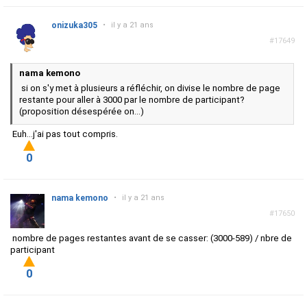
onizuka305
•
il y a 21 ans
#17649
nama kemono
si on s'y met à plusieurs a réfléchir, on divise le nombre de page
restante pour aller à 3000 par le nombre de participant?
(proposition désespérée on...)
Euh...j'ai pas tout compris.
0
nama kemono
•
il y a 21 ans
#17650
nombre de pages restantes avant de se casser: (3000-589) / nbre de
participant
0