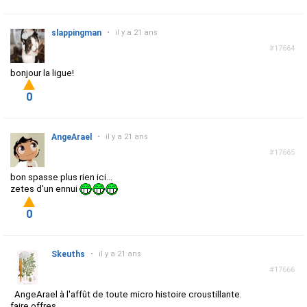
slappingman
•
il y a 21 ans
#17664
bonjour la ligue!
0
AngeArael
•
il y a 21 ans
#17665
bon spasse plus rien ici...
zetes d'un ennui
0
Skeuths
•
il y a 21 ans
#17666
AngeArael à l'affût de toute micro histoire croustillante.
faire offres.