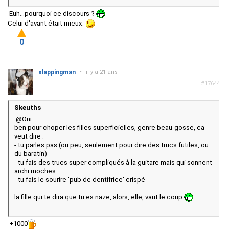
Euh...pourquoi ce discours ?
Celui d'avant était mieux.
0
slappingman
•
il y a 21 ans
#17644
Skeuths
@Oni :
ben pour choper les filles superficielles, genre beau-gosse, ca
veut dire :
- tu parles pas (ou peu, seulement pour dire des trucs futiles, ou
du baratin)
- tu fais des trucs super compliqués à la guitare mais qui sonnent
archi moches
- tu fais le sourire 'pub de dentifrice' crispé
la fille qui te dira que tu es naze, alors, elle, vaut le coup
+1000