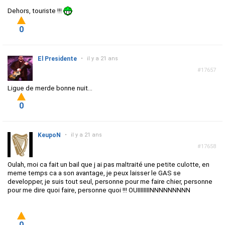
Dehors, touriste !!!
0
El Presidente
•
il y a 21 ans
#17657
Ligue de merde bonne nuit...
0
KeupoN
•
il y a 21 ans
#17658
Oulah, moi ca fait un bail que j ai pas maltraité une petite culotte, en
meme temps ca a son avantage, je peux laisser le GAS se
developper, je suis tout seul, personne pour me faire chier, personne
pour me dire quoi faire, personne quoi !!! OUIIIIIIIINNNNNNNNN
0