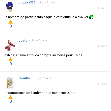
onizuka305
•
il y a 21 ans
#17651
Le nombre de participants risque d'etre difficile à évaluer
0
ousta
•
il y a 21 ans
#17652
bah deja nama et toi ca compte au moins pour 0.5 ca
0
Skeuths
•
il y a 21 ans
#17653
ta conception de l'arithmétique m'etonne Ousta.
0