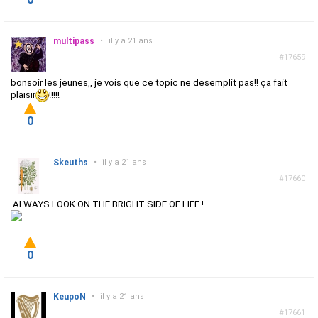
multipass
•
il y a 21 ans
#17659
bonsoir les jeunes,, je vois que ce topic ne desemplit pas!! ça fait
plaisir
!!!!!
0
Skeuths
•
il y a 21 ans
#17660
ALWAYS LOOK ON THE BRIGHT SIDE OF LIFE !
0
KeupoN
•
il y a 21 ans
#17661