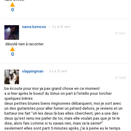
0
nama kemono
•
il y a 21 ans
#17667
désolé rien à raconter
0
slappingman
•
il y a 21 ans
#17668
ba écoute pour moi ya pas grand chose en ce moment
a si hier après le boeuf du Sirius on part à l'intello pour torcher
quelques bières
deux petites brunes biens mignonnes débarquent, moi je sort avec
un des guitaristes pour aller fumer un pétard dehors, je reviens et un
batteur me fait "oh les deux là-bas elles cherchent, yen a une des
deux qu'est venu me parler de toi, mais elle voulait pas que je te le
dise, alors fais comme si tu savais rien, mais va la serrer!"
seulement elles sont parti 5 minutes après, j'ai à peine eu le temps