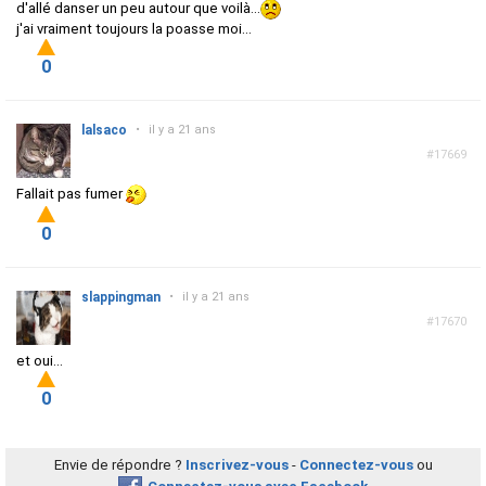
d'allé danser un peu autour que voilà...
j'ai vraiment toujours la poasse moi...
0
lalsaco
•
il y a 21 ans
#17669
Fallait pas fumer
0
slappingman
•
il y a 21 ans
#17670
et oui...
0
Envie de répondre ?
Inscrivez-vous
-
Connectez-vous
ou