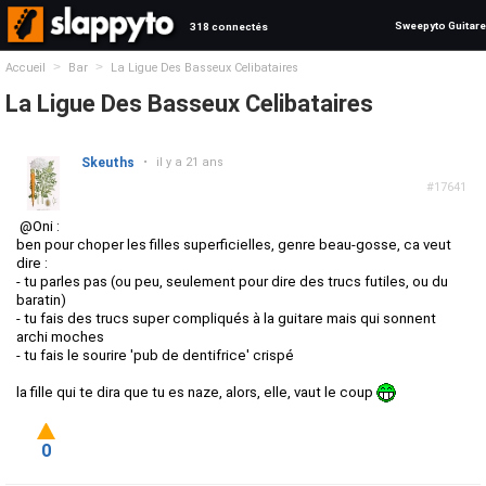
Sweepyto Guitare
318 connectés
>
>
Accueil
Bar
La Ligue Des Basseux Celibataires
La Ligue Des Basseux Celibataires
Skeuths
•
il y a 21 ans
#17641
@Oni :
ben pour choper les filles superficielles, genre beau-gosse, ca veut
dire :
- tu parles pas (ou peu, seulement pour dire des trucs futiles, ou du
baratin)
- tu fais des trucs super compliqués à la guitare mais qui sonnent
archi moches
- tu fais le sourire 'pub de dentifrice' crispé
la fille qui te dira que tu es naze, alors, elle, vaut le coup
0