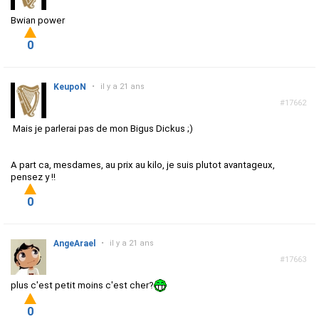
Bwian power
0
KeupoN
•
il y a 21 ans
#17662
Mais je parlerai pas de mon Bigus Dickus ;)
A part ca, mesdames, au prix au kilo, je suis plutot avantageux,
pensez y !!
0
AngeArael
•
il y a 21 ans
#17663
plus c'est petit moins c'est cher?
0