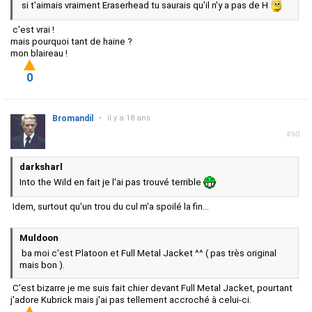
si t'aimais vraiment Eraserhead tu saurais qu'il n'y a pas de H
c'est vrai !
mais pourquoi tant de haine ?
mon blaireau !
0
Bromandil
•
il y a 18 ans
#60
darksharl
Into the Wild en fait je l'ai pas trouvé terrible
Idem, surtout qu'un trou du cul m'a spoilé la fin...
Muldoon
ba moi c'est Platoon et Full Metal Jacket ^^ ( pas très original
mais bon ).
C'est bizarre je me suis fait chier devant Full Metal Jacket, pourtant
j'adore Kubrick mais j'ai pas tellement accroché à celui-ci.