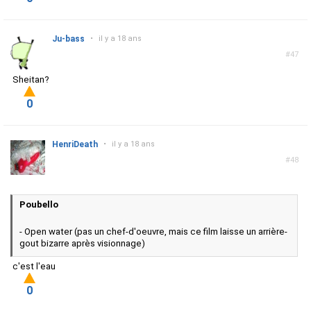
Ju-bass
•
il y a 18 ans
#47
Sheitan?
0
HenriDeath
•
il y a 18 ans
#48
Poubello
- Open water (pas un chef-d'oeuvre, mais ce film laisse un arrière-
gout bizarre après visionnage)
c'est l'eau
0