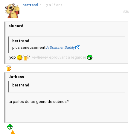
bertrand
•
il y a 18 ans
#36
alucard
bertrand
plus sérieusement
A Scanner Darkly
yop
'
"difficile"
éprouvant à regarder
Ju-bass
bertrand
tu parles de ce genre de scènes?