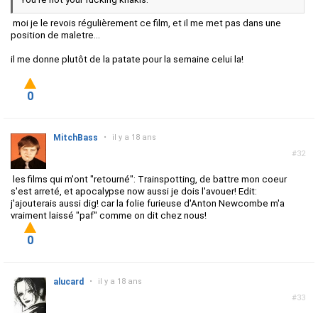
moi je le revois régulièrement ce film, et il me met pas dans une
position de maletre...
il me donne plutôt de la patate pour la semaine celui la!
0
MitchBass
•
il y a 18 ans
#32
les films qui m'ont "retourné": Trainspotting, de battre mon coeur
s'est arreté, et apocalypse now aussi je dois l'avouer! Edit:
j'ajouterais aussi dig! car la folie furieuse d'Anton Newcombe m'a
vraiment laissé "paf" comme on dit chez nous!
0
alucard
•
il y a 18 ans
#33