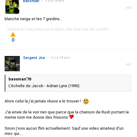
bassman
•
il y a 18 ans
#40
blanche neige et les 7 gredins...
...Quand ils l'ont prise sur la table, elle avait l'air de souffrir...
0
Sergent Joe
•
il y a 18 ans
#41
bassman'70
L'échelle de Jacob - Adrian Lyne (1990)
Alors celui la j'ai jamais réussi a le trouver !
J'ai envie de le voir rien que parce que la chanson de Rush portant le
meme nom me donne des frissons
Sinon j'vois aucun flim actuellement. Sauf une video amateur d'un
mec qui.....