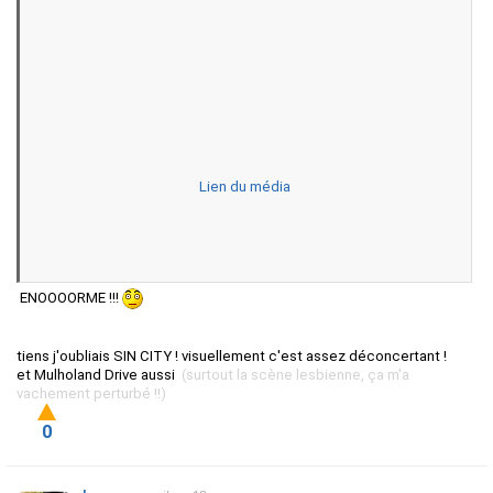
Lien du média
ENOOOORME !!!
tiens j'oubliais SIN CITY ! visuellement c'est assez déconcertant !
et Mulholand Drive aussi
(surtout la scène lesbienne, ça m'a
vachement perturbé !!)
0