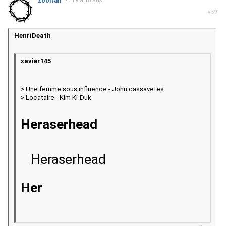
zooltan
•
il y a 18 ans
#59
HenriDeath
xavier145
> Une femme sous influence - John cassavetes
> Locataire - Kim Ki-Duk
Heraserhead
Heraserhead
Her