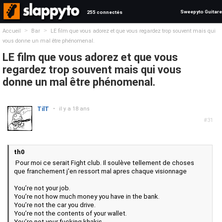
Sweepyto Guitare
255 connectés
>
>
Accueil
Bar
LE film que vous adorez et que vous regardez trop souvent mais qui
vous donne un mal être phénomenal.
LE film que vous adorez et que vous
regardez trop souvent mais qui vous
donne un mal être phénomenal.
TilT
•
il y a 18 ans
#31
th0
Pour moi ce serait Fight club. Il soulève tellement de choses
que franchement j'en ressort mal apres chaque visionnage
You’re not your job.
You’re not how much money you have in the bank.
You’re not the car you drive.
You’re not the contents of your wallet.
You’re not your fucking khakis.