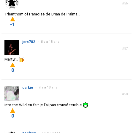
#56
Phanthom of Paradise de Brian de Palma...
-1
jers782
•
il y a 18 ans
#57
Martyr ..
0
darkie
•
il y a 18 ans
#58
Into the Wild en fait je l'ai pas trouvé terrible
0