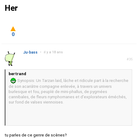
Her
0
Ju-bass
•
il y a 18 ans
#35
bertrand
Synopsis: Un Tarzan laid, lâche et ridicule part à la recherche
de son acariâtre compagne enlevée, à travers un univers
burlesque et fou, peuplé de mini-phallus, de pygmées
cannibales, de fleurs nymphomanes et d'explorateurs éméchés,
sur fond de valses viennoises.
tu parles de ce genre de scènes?