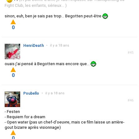
Fight Club, les enfants, sérieux...
)
sinon, euh, ben je sais pas trop... Begotten peut-être
0
HenriDeath
•
il y a 18 ans
#45
ouais j'ai pensé à Begotten mais encore que...
0
Poubello
•
il y a 18 ans
#46
- Festen
- Requiem for a dream
- Open water (pas un chef-d'oeuvre, mais ce film laisse un arrière-
gout bizarre après visionnage)
0