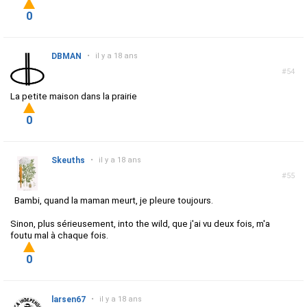
0
DBMAN
•
il y a 18 ans
#54
La petite maison dans la prairie
0
Skeuths
•
il y a 18 ans
#55
Bambi, quand la maman meurt, je pleure toujours.
Sinon, plus sérieusement, into the wild, que j'ai vu deux fois, m'a
foutu mal à chaque fois.
0
larsen67
•
il y a 18 ans