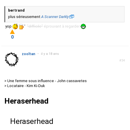
bertrand
plus sérieusement
A Scanner Darkly
yop
'
"difficile"
éprouvant à regarder
0
zooltan
•
il y a 18 ans
#34
> Une femme sous influence - John cassavetes
> Locataire - Kim Ki-Duk
Heraserhead
Heraserhead