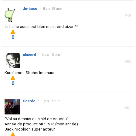
Ju-bass
•
il y a 18 ans
#49
la haine aussi est bien mais rend bizar ^^
0
alucard
•
il y a 18 ans
#50
Kuroi ame - Shohei Imamura
0
ricardo
•
il y a 18 ans
#51
"Vol au dessus d'un nid de coucou"
Année de production : 1975 (mon année)
Jack Nicolson super acteur.