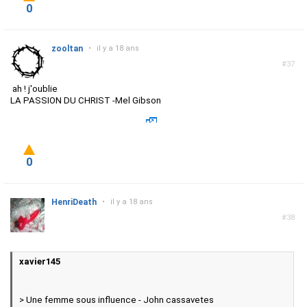
0
zooltan
•
il y a 18 ans
#37
ah ! j'oublie
LA PASSION DU CHRIST -Mel Gibson
0
HenriDeath
•
il y a 18 ans
#38
xavier145
> Une femme sous influence - John cassavetes