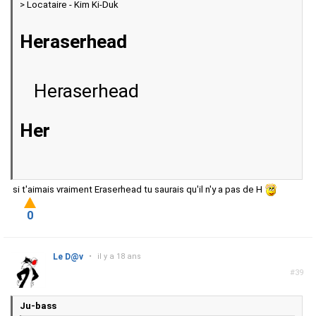
> Locataire - Kim Ki-Duk
Heraserhead
Heraserhead
Her
si t'aimais vraiment Eraserhead tu saurais qu'il n'y a pas de H
0
Le D@v
•
il y a 18 ans
#39
Ju-bass