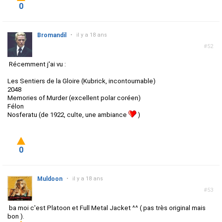
0
Bromandil
•
il y a 18 ans
#52
Récemment j'ai vu :
Les Sentiers de la Gloire (Kubrick, incontournable)
2048
Memories of Murder (excellent polar coréen)
Félon
Nosferatu (de 1922, culte, une ambiance
)
0
Muldoon
•
il y a 18 ans
#53
ba moi c'est Platoon et Full Metal Jacket ^^ ( pas très original mais
bon ).