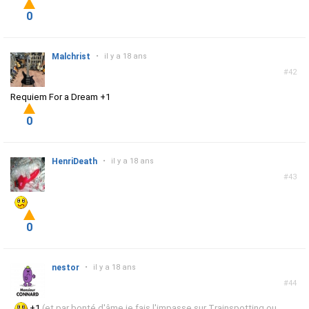
0
Malchrist
•
il y a 18 ans
#42
Requiem For a Dream +1
0
HenriDeath
•
il y a 18 ans
#43
0
nestor
•
il y a 18 ans
#44
+1
(et par bonté d'âme je fais l'impasse sur Trainspotting ou