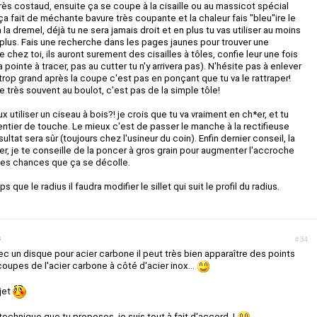
ès costaud, ensuite ça se coupe à la cisaille ou au massicot spécial
ça fait de méchante bavure très coupante et la chaleur fais "bleu"ire le
 la dremel, déjà tu ne sera jamais droit et en plus tu vas utiliser au moins
t plus. Fais une recherche dans les pages jaunes pour trouver une
 chez toi, ils auront surement des cisailles à tôles, confie leur une fois
a pointe à tracer, pas au cutter tu n'y arrivera pas). N'hésite pas à enlever
trop grand après la coupe c'est pas en ponçant que tu va le rattraper!
le très souvent au boulot, c'est pas de la simple tôle!
ux utiliser un ciseau à bois?! je crois que tu va vraiment en ch*er, et tu
entier de touche. Le mieux c'est de passer le manche à la rectifieuse
ultat sera sûr (toujours chez l'usineur du coin). Enfin dernier conseil, la
er, je te conseille de la poncer à gros grain pour augmenter l'accroche
 des chances que ça se décolle.
 que le radius il faudra modifier le sillet qui suit le profil du radius.
s
#34
ec un disque pour acier carbone il peut très bien apparaître des points
coupes de l'acier carbone à côté d'acier inox...
ujet
technique que tu proposes, je suis tout à fait d'accord !