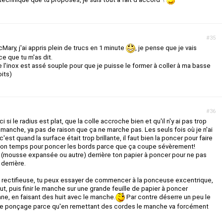
#35
Mary, j'ai appris plein de trucs en 1 minute
, je pense que je vais
ce que tu m'as dit.
l'inox est assé souple pour que je puisse le former à coller à ma basse
its)
#36
i si le radius est plat, que la colle accroche bien et qu'il n'y ai pas trop
 manche, ya pas de raison que ça ne marche pas. Les seuls fois où je n'ai
c'est quand la surface était trop brillante, il faut bien la poncer pour faire
 ton temps pour poncer les bords parce que ça coupe sévèrement!
e (mousse expansée ou autre) derrière ton papier à poncer pour ne pas
derrière.
de rectifieuse, tu peux essayer de commencer à la ponceuse excentrique,
, puis finir le manche sur une grande feuille de papier à poncer
ne, en faisant des huit avec le manche.
Par contre déserre un peu le
e le ponçage parce qu'en remettant des cordes le manche va forcément