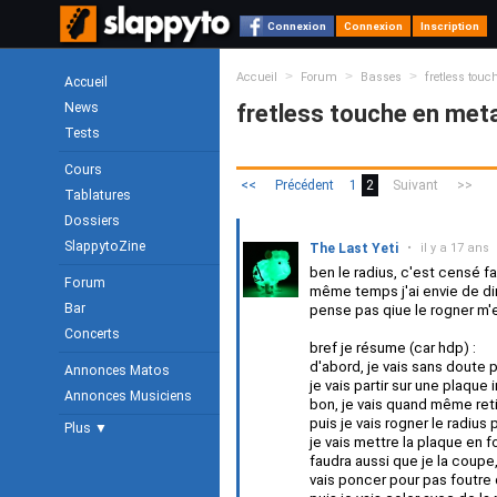
Connexion
Connexion
Inscription
>
>
>
Accueil
Forum
Basses
fretless touc
Accueil
News
fretless touche en meta
Tests
Cours
<<
Précédent
1
2
Suivant
>>
Tablatures
Dossiers
SlappytoZine
The Last Yeti
•
il y a 17 ans
ben le radius, c'est censé f
Forum
même temps j'ai envie de dire
Bar
pense pas qiue le rogner m'
Concerts
bref je résume (car hdp) :
d'abord, je vais sans doute p
Annonces Matos
je vais partir sur une plaque 
Annonces Musiciens
bon, je vais quand même retir
puis je vais rogner le radius
Plus ▼
je vais mettre la plaque en 
faudra aussi que je la coupe, 
vais poncer pour pas foutre