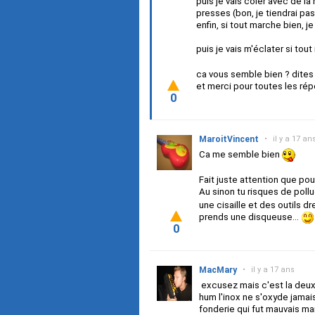
puis je vais coler avec de l
presses (bon, je tiendrai pas
enfin, si tout marche bien, j
puis je vais m'éclater si to
ca vous semble bien ? dites m
et merci pour toutes les rép
0
MaroitVincent
•
il y a 17 an
Ca me semble bien
Fait juste attention que po
Au sinon tu risques de pollu
une cisaille et des outils d
prends une disqueuse...
0
MacMary
•
il y a 17 ans
excusez mais c'est la deuxi
hum l'inox ne s'oxyde jamai
fonderie qui fut mauvais mai