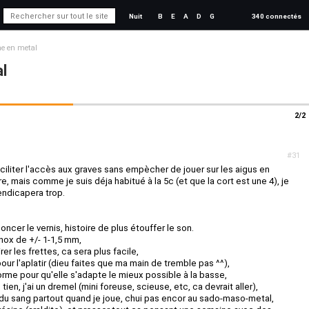
Nuit
B
E
A
D
G
340 connectés
he en metal
l
2/2
#31
aciliter l'accès aux graves sans empècher de jouer sur les aigus en
, mais comme je suis déja habitué à la 5c (et que la cort est une 4), je
endicapera trop.
oncer le vernis, histoire de plus étouffer le son.
inox de +/- 1-1,5 mm,
er les frettes, ca sera plus facile,
 pour l'aplatir (dieu faites que ma main de tremble pas ^^),
forme pour qu'elle s'adapte le mieux possible à la basse,
tien, j'ai un dremel (mini foreuse, scieuse, etc, ca devrait aller),
 du sang partout quand je joue, chui pas encor au sado-maso-metal,