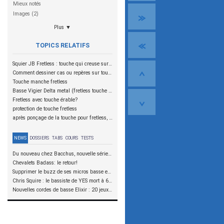
Mieux notés
Images (2)
Plus ▼
TOPICS RELATIFS
Squier JB Fretless : touche qui creuse sur les repères...
Comment dessiner cas ou repères sur touche fretless.
Touche manche fretless
Basse Vigier Delta metal (fretless touche metal ?)
Fretless avec touche érable?
protection de touche fretless
après ponçage de la touche pour fretless, quelle protection ?
NEWS
DOSSIERS
TABS
COURS
TESTS
Du nouveau chez Bacchus, nouvelle série SCD
Chevalets Badass: le retour!
Supprimer le buzz de ses micros basse en reliant les aimants à la masse
Chris Squire : le bassiste de YES mort à 67 ans
Nouvelles cordes de basse Elixir : 20 jeux à tester !