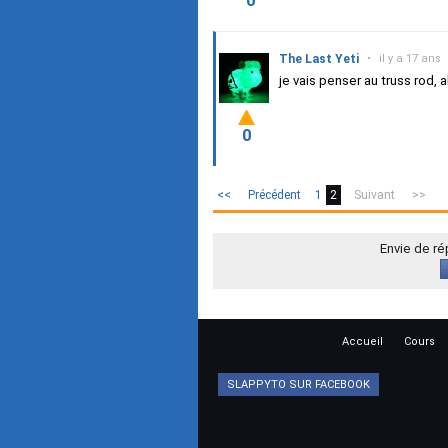
0
The Last Yeti
•
il y a 17 ans
je vais penser au truss rod,
0
<<
Précédent
1
2
Suivant
>>
Envie de r
Accueil
Cours
SLAPPYTO SUR FACEBOOK