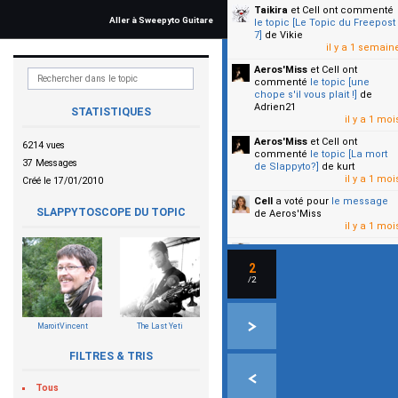
Taikira
et Cell
ont commenté
Aller à Sweepyto Guitare
le topic [Le Topic du Freepost
7]
de Vikie
il y a 1 semain
Aeros'Miss
et Cell
ont
commenté
le topic [une
chope s'il vous plait !]
de
Adrien21
STATISTIQUES
il y a 1 moi
Aeros'Miss
et Cell
ont
6214 vues
commenté
le topic [La mort
37 Messages
de Slappyto?]
de kurt
il y a 1 moi
Créé le 17/01/2010
Cell
a voté pour
le message
SLAPPYTOSCOPE DU TOPIC
de Aeros'Miss
il y a 1 moi
Cell
a voté pour
le message
de Malicia
2
il y a 1 moi
/2
▼
MaroitVincent
The Last Yeti
FILTRES & TRIS
Tous