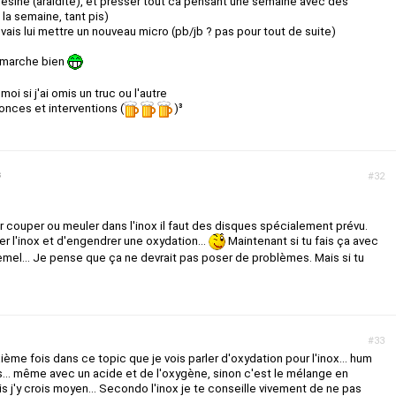
a résine (araldite), et presser tout ca pensant une semaine avec des
 la semaine, tant pis)
e vais lui mettre un nouveau micro (pb/jb ? pas pour tout de suite)
ut marche bien
oi si j'ai omis un truc ou l'autre
onces et interventions (
)³
s
#32
ur couper ou meuler dans l'inox il faut des disques spécialement prévu.
er l'inox et d'engendrer une oxydation...
Maintenant si tu fais ça avec
remel... Je pense que ça ne devrait pas poser de problèmes. Mais si tu
#33
ème fois dans ce topic que je vois parler d'oxydation pour l'inox... hum
s... même avec un acide et de l'oxygène, sinon c'est le mélange en
s j'y crois moyen... Secondo l'inox je te conseille vivement de ne pas