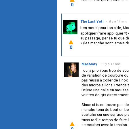
0
The Last Yeti
•
il y a 17 ans
ben merci pour ton aide, Mac
appliquer (faire appliquer *) 
au passage, pense tu que de 
? (les manche sont jamais do
0
MacMary
•
il y a 17 ans
oui à priori pas trop de souc
de variation de courbure du
pas réussi à coller de l'inox 
des micros sillons. Prends
Utilise une calle en mouss
voir tes doigts directement 
Sinon si tu ne trouve pas 
manche tenu de bout en bout
scotché sur une surface pla
truss rod le temps de fair
se courber avec la tension.