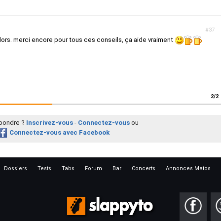
#37
 alors. merci encore pour tous ces conseils, ça aide vraiment
2/2
épondre ?
Inscrivez-vous
-
Connectez-vous
ou
Connectez-vous avec Facebook
Dossiers
Tests
Tabs
Forum
Bar
Concerts
Annonces Matos