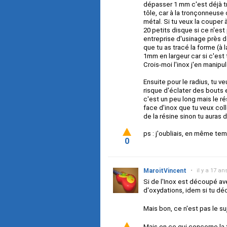
dépasser 1 mm c'est déjà tr
tôle, car à la tronçonneuse 
métal. Si tu veux la couper à
20 petits disque si ce n'es
entreprise d'usinage près de
que tu as tracé la forme (à l
1mm en largeur car si c'est 
Crois-moi l'inox j'en manipu
Ensuite pour le radius, tu ve
risque d'éclater des bouts 
c'est un peu long mais le rés
face d'inox que tu veux coll
de la résine sinon tu auras
ps : j'oubliais, en même temps
0
MaroitVincent
•
il y a 17 an
Si de l'Inox est découpé av
d'oxydations, idem si tu dé
Mais bon, ce n'est pas le s
Mais en ce qui concerne la 