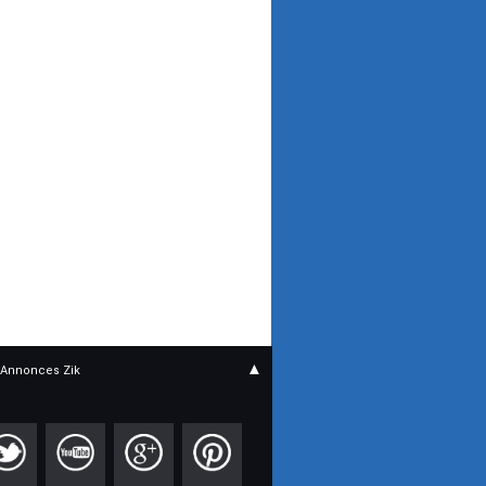
▲
Annonces Zik