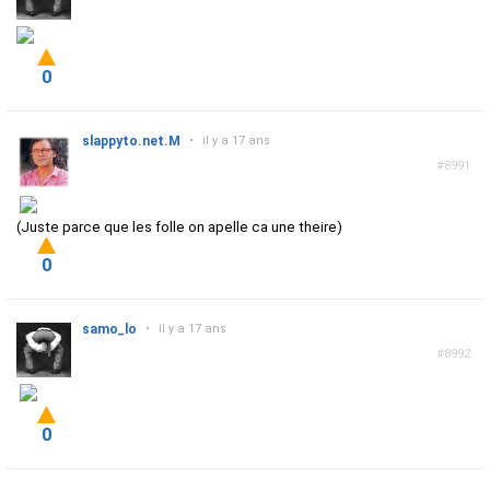
0
slappyto.net.M
•
il y a 17 ans
#8991
(Juste parce que les folle on apelle ca une theire)
0
samo_lo
•
il y a 17 ans
#8992
0