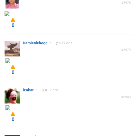
#8978
0
Damienlebegg
•
il y a 17 ans
#8979
0
izakar
•
il y a 17 ans
#8980
0