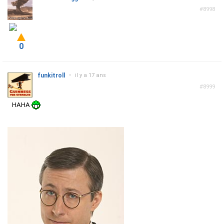
#8998
0
funkitroll
•
il y a 17 ans
#8999
HAHA