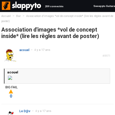
Sweepyto Guitare
209 connectés
>
>
Accueil
Bar
Association d'images *vol de concept inside* (lire les rêgles avant de
poster)
Association d'images *vol de concept
inside* (lire les rêgles avant de poster)
acouel
•
il y a 17 ans
#8971
acouel
BIG FAIL
0
Le D@v
•
il y a 17 ans