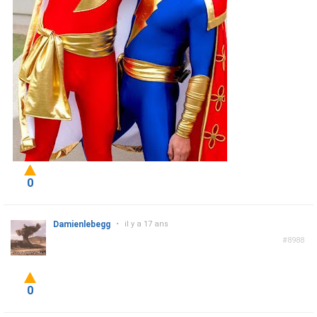
0
Damienlebegg
•
il y a 17 ans
#8988
0