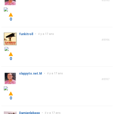
#8995
0
funkitroll
•
il y a 17 ans
#8996
0
slappyto.net.M
•
il y a 17 ans
#8997
0
Damienlebegg
•
il y a 17 ans