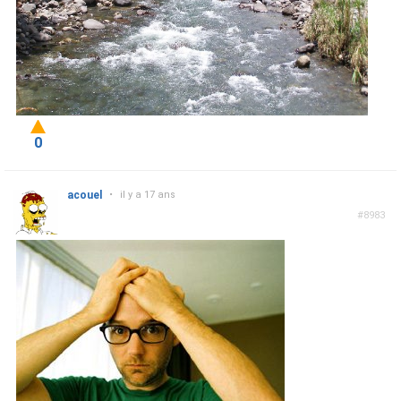
0
acouel
•
il y a 17 ans
#8983