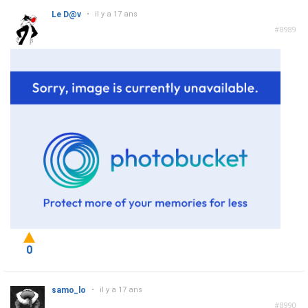
Le D@v
•
il y a 17 ans
#8989
0
samo_lo
•
il y a 17 ans
#8990