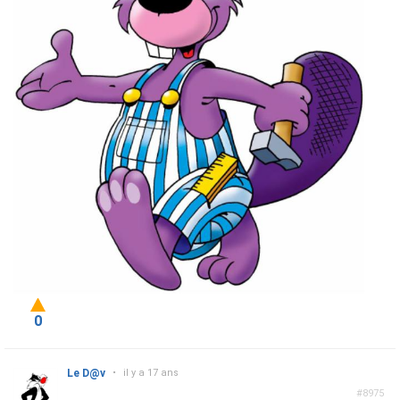
0
Le D@v
•
il y a 17 ans
#8975