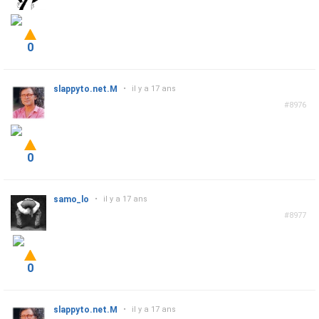
0
slappyto.net.M
•
il y a 17 ans
#8976
0
samo_lo
•
il y a 17 ans
#8977
0
slappyto.net.M
•
il y a 17 ans