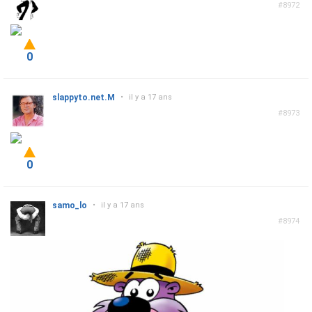
#8972
0
slappyto.net.M
•
il y a 17 ans
#8973
0
samo_lo
•
il y a 17 ans
#8974