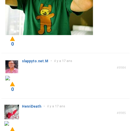
0
slappyto.net.M
•
il y a 17 ans
#8984
0
HenriDeath
•
il y a 17 ans
#8985