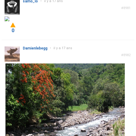
samo_lo
•
il y a 17 ans
#8981
0
Damienlebegg
•
il y a 17 ans
#8982