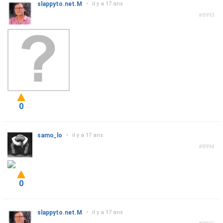
slappyto.net.M
•
il y a 17 ans
#8993
0
samo_lo
•
il y a 17 ans
#8994
0
slappyto.net.M
•
il y a 17 ans