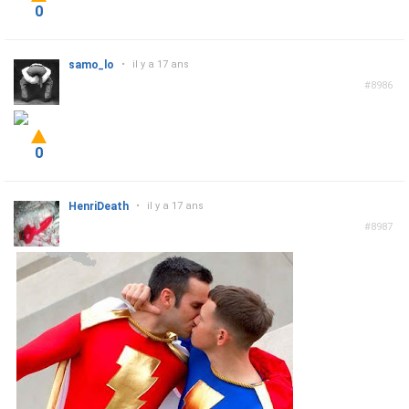
0
samo_lo
•
il y a 17 ans
#8986
0
HenriDeath
•
il y a 17 ans
#8987