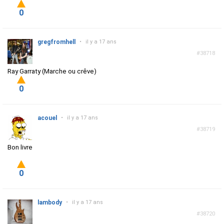
0
gregfromhell
•
il y a 17 ans
#38718
Ray Garraty (Marche ou crêve)
0
acouel
•
il y a 17 ans
#38719
Bon livre
0
lambody
•
il y a 17 ans
#38720