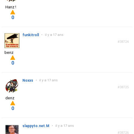
Hanz !
0
funkitroll
•
il y a 17 ans
#38724
benz
0
Noxxs
•
il y a 17 ans
#38725
denz
0
slappyto.net.M
•
il y a 17 ans
#38726