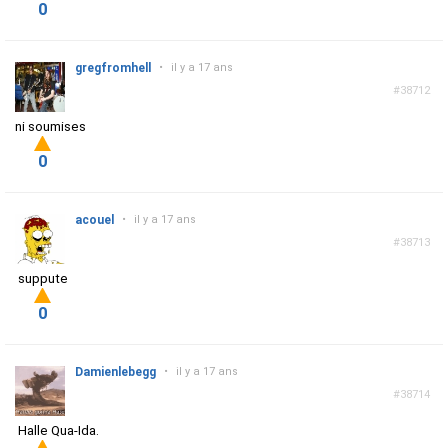
0
gregfromhell
•
il y a 17 ans
#38712
ni soumises
0
acouel
•
il y a 17 ans
#38713
suppute
0
Damienlebegg
•
il y a 17 ans
#38714
Halle Qua-Ida.