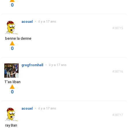
0
acouel
•
il y a 17 ans
#38715
benne la denne
0
gregfromhell
•
il y a 17 ans
#38716
T'as liban
0
acouel
•
il y a 17 ans
#38717
ray Ban