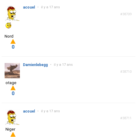
acouel
•
il y a 17 ans
#38709
Nord
0
Damienlebegg
•
il y a 17 ans
#38710
otage
0
acouel
•
il y a 17 ans
#38711
Niger