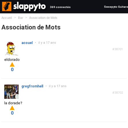
Sweepyto Guitare
369 connectés
>
>
Accueil
Bar
Association de Mots
Association de Mots
acouel
•
il y a 17 ans
#38701
eldorado
0
gregfromhell
•
il y a 17 ans
#38702
la dorade?
0