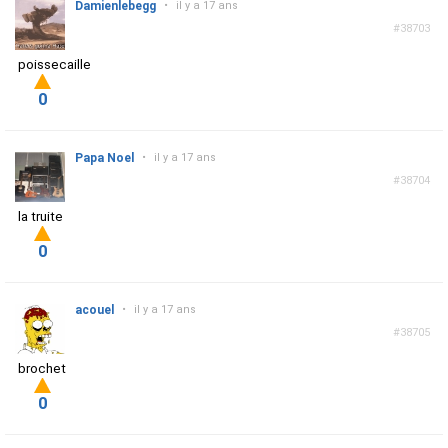
Damienlebegg
•
il y a 17 ans
#38703
poissecaille
0
Papa Noel
•
il y a 17 ans
#38704
la truite
0
acouel
•
il y a 17 ans
#38705
brochet
0