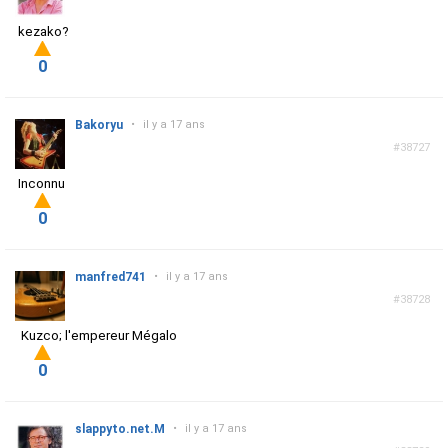
kezako?
0
Bakoryu
•
il y a 17 ans
#38727
Inconnu
0
manfred741
•
il y a 17 ans
#38728
Kuzco; l'empereur Mégalo
0
slappyto.net.M
•
il y a 17 ans