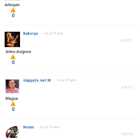
Arlequin
0
Bakoryu
•
il y a 17 ans
#38721
Arles-Avignon
0
slappyto.net.M
•
il y a 17 ans
#38722
Blague
0
Noxxs
•
il y a 17 ans
#38723