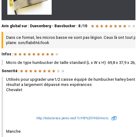
Avis global
sur :
Duesenberg - Bassbucker
:
8
/
10
★
★
★
★
★
★
★
★
★
★
Dans ce format, les micros basse ne sont pas légion. Ceux là ont tout p
plaire: son/fiabilité/look
Infos :
★
★
★
★
★
★
★
★
★
★
Micro de type humbucker de taille standard (L x W x H): 69,8 x 37,9 x 26,
Sonorité :
★
★
★
★
★
★
★
★
★
★
Utilisés pour upgrader une1/2 caisse équipé de humbucker harley bento
résultat a largement dépassé mes espérances:
Chevalet
http://tabularasa.perso.neuf.fr/HB%201960/micro...
Manche