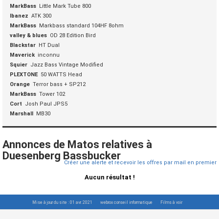
MarkBass
Little Mark Tube 800
Ibanez
ATK 300
MarkBass
Markbass standard 104HF 8ohm
valley & blues
OD 28 Edition Bird
Blackstar
HT Dual
Maverick
inconnu
Squier
Jazz Bass Vintage Modified
PLEXTONE
50 WATTS Head
Orange
Terror bass + SP212
MarkBass
Tower 102
Cort
Josh Paul JPS5
Marshall
MB30
Annonces de Matos relatives à
Duesenberg Bassbucker
Créer une alerte et recevoir les offres par mail en premier
Aucun résultat !
Mise à jour du site : 01 avr. 2021
webrox conseil informatique
Films à voir