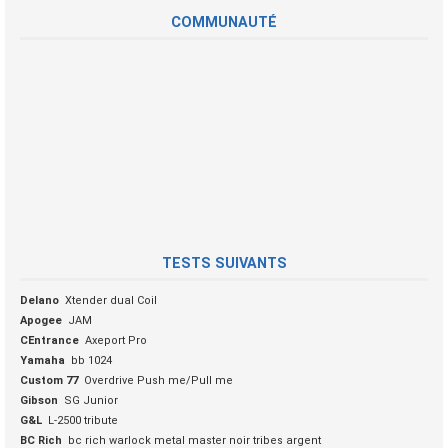
COMMUNAUTÉ
TESTS SUIVANTS
Delano
Xtender dual Coil
Apogee
JAM
CEntrance
Axeport Pro
Yamaha
bb 1024
Custom 77
Overdrive Push me/Pull me
Gibson
SG Junior
G&L
L-2500 tribute
BC Rich
bc rich warlock metal master noir tribes argent