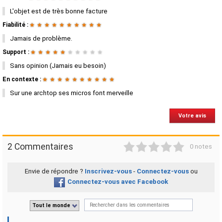
L'objet est de très bonne facture
Fiabilité :
★
★
★
★
★
★
★
★
★
★
Jamais de problème.
Support :
★
★
★
★
★
★
★
★
★
★
Sans opinion (Jamais eu besoin)
En contexte :
★
★
★
★
★
★
★
★
★
★
Sur une archtop ses micros font merveille
Votre avis
1
2
3
4
5
2 Commentaires
0 notes
Envie de répondre ?
Inscrivez-vous
-
Connectez-vous
ou
Connectez-vous avec Facebook
Tout le monde