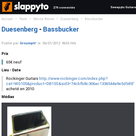
Sweepyto Guitare
276 connectés
>
>
>
>
Accueil
Tests
Micros Basse
Duesenberg
Bassbucker
Duesenberg
-
Bassbucker
Publié par
Groumph!
le
06/01/2012
8655 Hits
Prix
65€ neuf
Lieu - Date
Rockinger Guitars
http://www.rockinger.com/index.php?
cat=WG105&product=DB15S&sid3=74cbfb8c306ac1336544a9e5d545f1
acheté en 2010
Médias