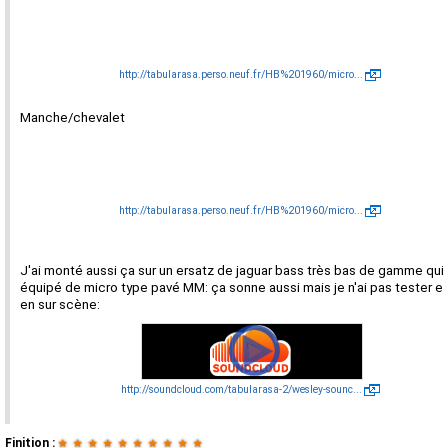
http://tabularasa.perso.neuf.fr/HB%201960/micro...
Manche/chevalet
http://tabularasa.perso.neuf.fr/HB%201960/micro...
J'ai monté aussi ça sur un ersatz de jaguar bass très bas de gamme qui 
équipé de micro type pavé MM: ça sonne aussi mais je n'ai pas tester e
en sur scène:
http://soundcloud.com/tabularasa-2/wesley-sounc...
Finition :
★
★
★
★
★
★
★
★
★
★