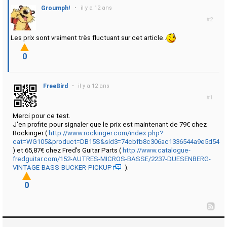
Groumph!
•
il y a 12 ans
#2
Les prix sont vraiment très fluctuant sur cet article..
0
FreeBird
•
il y a 12 ans
#1
Merci pour ce test.
J'en profite pour signaler que le prix est maintenant de 79€ chez
Rockinger (
http://www.rockinger.com/index.php?
cat=WG105&product=DB15S&sid3=74cbfb8c306ac1336544a9e5d545f
) et 65,87€ chez Fred's Guitar Parts (
http://www.catalogue-
fredguitar.com/152-AUTRES-MICROS-BASSE/2237-DUESENBERG-
VINTAGE-BASS-BUCKER-PICKUP
).
0