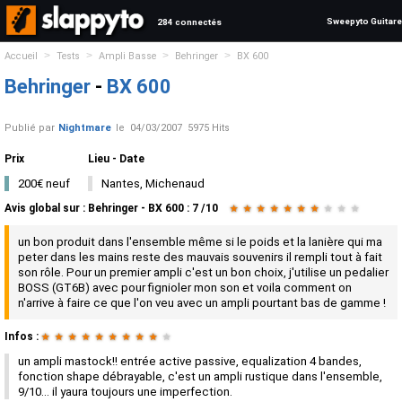
Sweepyto Guitare
284 connectés
>
>
>
>
Accueil
Tests
Ampli Basse
Behringer
BX 600
Behringer
-
BX 600
Publié par
Nightmare
le
04/03/2007
5975 Hits
Prix
Lieu - Date
200€ neuf
Nantes, Michenaud
Avis global
sur :
Behringer - BX 600
:
7
/
10
★
★
★
★
★
★
★
★
★
★
un bon produit dans l'ensemble même si le poids et la lanière qui ma
peter dans les mains reste des mauvais souvenirs il rempli tout à fait
son rôle. Pour un premier ampli c'est un bon choix, j'utilise un pedalier
BOSS (GT6B) avec pour fignioler mon son et voila comment on
n'arrive à faire ce que l'on veu avec un ampli pourtant bas de gamme !
Infos :
★
★
★
★
★
★
★
★
★
★
un ampli mastock!! entrée active passive, equalization 4 bandes,
fonction shape débrayable, c'est un ampli rustique dans l'ensemble,
9/10... il yaura toujours une imperfection.