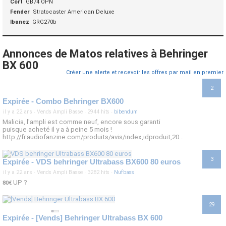
Cort
GB74 OPN
Fender
Stratocaster American Deluxe
Ibanez
GRG270b
Annonces de Matos relatives à Behringer
BX 600
Créer une alerte et recevoir les offres par mail en premier
2
Expirée - Combo Behringer BX600
il y a 22 ans
·
Vends Ampli Basse
·
2944 hits
·
bibendum
Malicia, l'ampli est comme neuf, encore sous garanti
puisque acheté il y a à peine 5 mois !
http://fr.audiofanzine.com/produits/avis/index,idproduit,20...
3
Expirée - VDS behringer Ultrabass BX600 80 euros
il y a 22 ans
·
Vends Ampli Basse
·
3282 hits
·
Nufbass
UP ?
80€
29
Expirée - [Vends] Behringer Ultrabass BX 600