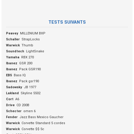
TESTS SUIVANTS
Peavey
MILLENIUM BXP
Schaller
StrapLocks
Warwick
Thumb
Soundtech
LightSnake
Yamaha
RBX 270
Ibanez
GSR 200
Ibanez
Pack GSR190
EBS
Bass IQ
Ibanez
Pack gsr190
Sadowsky
JB 1977
Lakland
Skyline 5502
Cort
A6
Drive
CD 200B
Schecter
omen 6
Fender
Jazz Bass Mexico Gaucher
Warwick
Corvette Standard 5 cordes
Warwick
Corvette $$ 5c