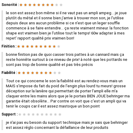
Sonorité :
★
★
★
★
★
★
★
★
★
★
le son est assez bon même si il ne vaut pas un ampli ampeg... je joue
plutôt du métal et il sonne bien j'arrive à trouver mon son, je l'utilise
depuis deux ans aucun problème si ce n'est que un leger souffle
commence à se faire entendre... ça reste vraiment mineur. la fonction
shape est vraimen bien je l'utilise tout le temps! 60w adapter à mes
repet' rapport qualité prix vraimen bon!
Finition :
★
★
★
★
★
★
★
★
★
★
bonne finition pas de quoi casser trois pattes à un cannard mais ça
reste honnête surtout à ce niveau de prix! à noté que les pottards ne
sont pas trop de bonne qualité et pas très précis
Fiabilité :
★
★
★
★
★
★
★
★
★
★
Tout ce qui concerne le son la fiabilité est au rendez-vous mais un
MAIS s'impose du fait du poid de l'engin plus lourd tu meurs! grosse
déception sur la lanière qui permettait de porter l'ampli elle m'a
claquer entre les mains alors que je le portais BIEN JOUE behringer ma
garantie était obsolète... Par contre on voit que c'est un ampli qui va
tenir le coups car il est assez mastoque un bon point
Support :
★
★
★
★
★
★
★
★
★
★
je n'ai pas eu besoin du support technique mais je sais que behringer
est assez réglo concernant la défaillance de leur produits