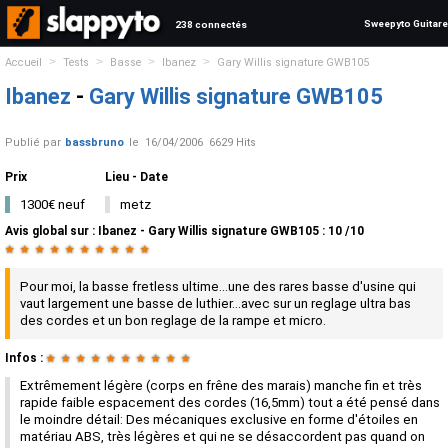
Sweepyto Guitare
238 connectés
>
>
>
>
Accueil
Tests
Basse
Ibanez
Gary Willis signature GWB105
Ibanez
-
Gary Willis signature GWB105
Publié par
bassbruno
le
16/04/2006
6629 Hits
Prix
Lieu - Date
1300€ neuf
metz
Avis global
sur :
Ibanez - Gary Willis signature GWB105
:
10
/
10
★
★
★
★
★
★
★
★
★
★
Pour moi, la basse fretless ultime...une des rares basse d'usine qui
vaut largement une basse de luthier...avec sur un reglage ultra bas
des cordes et un bon reglage de la rampe et micro.
Infos :
★
★
★
★
★
★
★
★
★
★
Extrêmement légère (corps en frêne des marais) manche fin et très
rapide faible espacement des cordes (16,5mm) tout a été pensé dans
le moindre détail: Des mécaniques exclusive en forme d'étoiles en
matériau ABS, très légères et qui ne se désaccordent pas quand on