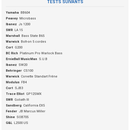
TESTS SUIVANTS
Yamaha
BB604
Peavey
Microbass
Ibanez
Js 1200
SWR
LA 15
Marshall
Bass State B65
Warwick
Bolt-on 5 cordes
Cort
G200
BC Rich
Platinum Pro Warlock Bass
ErnieBall MusicMan
S.U.B
Ibanez
SW20
Behringer
CS100
Warwick
Corvette Standart Frêne
Modulus
FB4
Cort
SJB3
Trace Elliot
GP12SMX
SWR
Goliath III
Sandberg
California EX5
Fender
JB Marcus Miller
Shine
SOB705
G&L
L2500 US