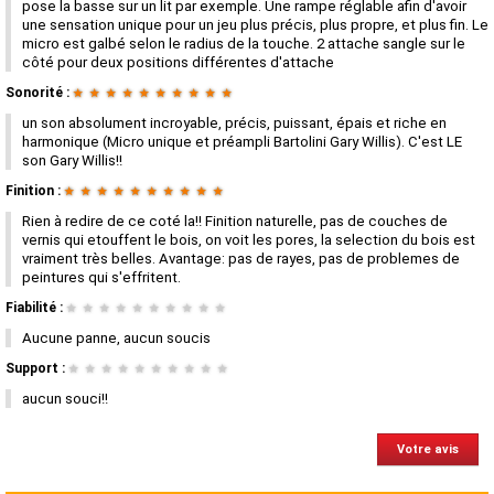
pose la basse sur un lit par exemple. Une rampe réglable afin d'avoir
une sensation unique pour un jeu plus précis, plus propre, et plus fin. Le
micro est galbé selon le radius de la touche. 2 attache sangle sur le
côté pour deux positions différentes d'attache
Sonorité :
★
★
★
★
★
★
★
★
★
★
un son absolument incroyable, précis, puissant, épais et riche en
harmonique (Micro unique et préampli Bartolini Gary Willis). C'est LE
son Gary Willis!!
Finition :
★
★
★
★
★
★
★
★
★
★
Rien à redire de ce coté la!! Finition naturelle, pas de couches de
vernis qui etouffent le bois, on voit les pores, la selection du bois est
vraiment très belles. Avantage: pas de rayes, pas de problemes de
peintures qui s'effritent.
Fiabilité :
★
★
★
★
★
★
★
★
★
★
Aucune panne, aucun soucis
Support :
★
★
★
★
★
★
★
★
★
★
aucun souci!!
Votre avis