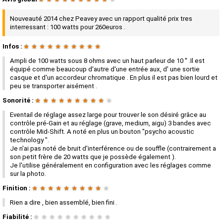
Nouveauté 2014 chez Peavey avec un rapport qualité prix tres
interressant : 100 watts pour 260euros .
Infos :
★
★
★
★
★
★
★
★
★
★
Ampli de 100 watts sous 8 ohms avec un haut parleur de 10 '' .Il est
équipé comme beaucoup d'autre d'une entrée aux, d' une sortie
casque et d'un accordeur chromatique . En plus il est pas bien lourd et
peu se transporter aisément .
Sonorité :
★
★
★
★
★
★
★
★
★
★
Eventail de réglage assez large pour trouver le son désiré grâce au
contrôle pré-Gain et au réglage (grave, medium, aigu) 3 bandes avec
contrôle Mid-Shift. A noté en plus un bouton "psycho acoustic
technology ".
Je n'ai pas noté de bruit d'interférence ou de souffle (contrairement a
son petit frère de 20 watts que je possède également ).
Je l'utilise généralement en configuration avec les réglages comme
sur la photo.
Finition :
★
★
★
★
★
★
★
★
★
★
Rien a dire , bien assemblé, bien fini .
Fiabilité :
★
★
★
★
★
★
★
★
★
★