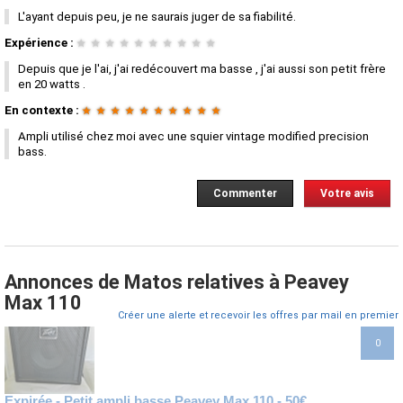
L'ayant depuis peu, je ne saurais juger de sa fiabilité.
Expérience :
★
★
★
★
★
★
★
★
★
★
Depuis que je l'ai, j'ai redécouvert ma basse , j'ai aussi son petit frère
en 20 watts .
En contexte :
★
★
★
★
★
★
★
★
★
★
Ampli utilisé chez moi avec une squier vintage modified precision
bass.
Commenter
Votre avis
Annonces de Matos relatives à Peavey
Max 110
Créer une alerte et recevoir les offres par mail en premier
0
Expirée - Petit ampli basse Peavey Max 110 - 50€