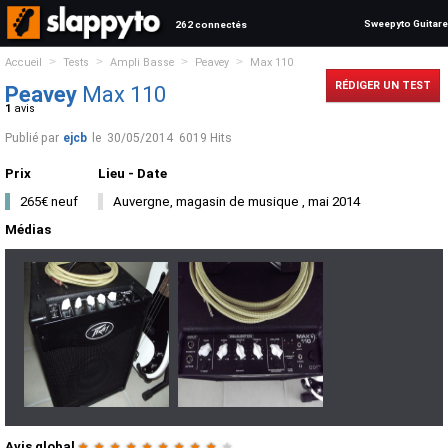
Sweepyto Guitare
262 connectés
>
>
>
>
Accueil
Tests
Ampli Basse
Peavey
Max 110
RÉDIGER UN TEST
Peavey
Max 110
1
avis
Publié par
ejcb
le
30/05/2014
6019 Hits
Prix
Lieu - Date
265€ neuf
Auvergne, magasin de musique , mai 2014
Médias
Avis global
★
★
★
★
★
★
★
★
★
★