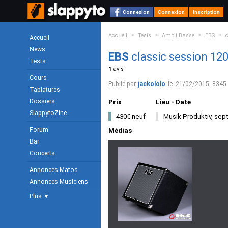
Connexion
Connexion
Inscription
>
>
>
>
Accueil
Tests
Ampli Basse
EBS
Accueil
News
EBS
classic session 12
Tests
1
avis
Cours
Publié par
jackololo
le
21/02/2015
8345 
Tablatures
Dossiers
Prix
Lieu - Date
SlappytoZine
430€ neuf
Musik Produktiv, sep
Forum
Médias
Bar
Concerts
Annonces Matos
Annonces Musiciens
Plus ▼