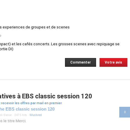
urs experiences de groupes et de scenes
★
mpact) et les cafés concerts. Les grosses scenes avec repiquage se
rtie DI)
Commenter
Votre avis
tives à EBS classic session 120
t recevoir les offres par mail en premier
che EBS classic session 120
0
li Basse
·
2475 hits
·
Mushred
s le titre Merci.