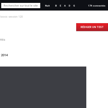
Nuit
B
E
A
D
G
174 connectés
classic session 120
0
RÉDIGER UN TEST
Hits
t 2014