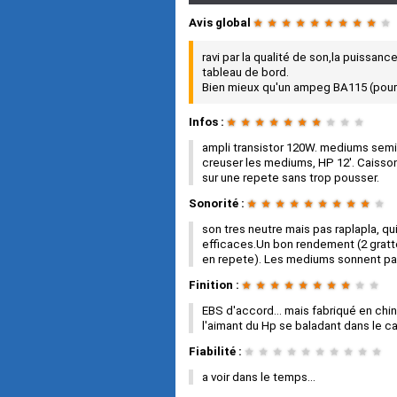
Avis global
★
★
★
★
★
★
★
★
★
★
ravi par la qualité de son,la puissanc
tableau de bord.
Bien mieux qu'un ampeg BA115 (pourta
Infos :
★
★
★
★
★
★
★
★
★
★
ampli transistor 120W. mediums semi
creuser les mediums, HP 12'. Caisson 
sur une repete sans trop pousser.
Sonorité :
★
★
★
★
★
★
★
★
★
★
son tres neutre mais pas raplapla, qu
efficaces.Un bon rendement (2 gratte
en repete). Les mediums sonnent pa
Finition :
★
★
★
★
★
★
★
★
★
★
EBS d'accord... mais fabriqué en chin
l'aimant du Hp se baladant dans le cai
Fiabilité :
★
★
★
★
★
★
★
★
★
★
a voir dans le temps...