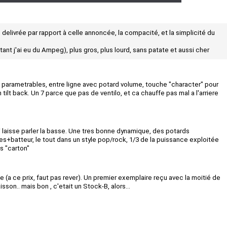
e delivrée par rapport à celle annoncée, la compacité, et la simplicité du
nt j'ai eu du Ampeg), plus gros, plus lourd, sans patate et aussi cher
 parametrables, entre ligne avec potard volume, touche "character" pour
tilt back. Un 7 parce que pas de ventilo, et ca chauffe pas mal a l'arriere
i laisse parler la basse. Une tres bonne dynamique, des potards
s+batteur, le tout dans un style pop/rock, 1/3 de la puissance exploitée
s "carton"
e (a ce prix, faut pas rever). Un premier exemplaire reçu avec la moitié de
sson.. mais bon , c'etait un Stock-B, alors...