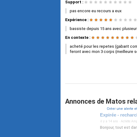
Support :
★
★
★
★
★
★
★
★
★
★
pas encore eu recours a eux
Expérience :
★
★
★
★
★
★
★
★
★
★
bassiste depuis 15 ans avec plusie
En contexte :
★
★
★
★
★
★
★
★
★
acheté pour les repetes (gabarit co
feront avec mon 3 corps (meilleure so
Annonces de Matos rela
Créer une alerte e
Expirée - rechar
il y a 14 ans
·
Achète Amp
Bonjour, tout est dan