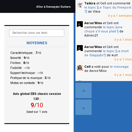
Taikira
et Cell
ont commenté
Aller à Sweepyto Guitare
le topic [Le Topic du Freepost
7]
de Vikie
il y a 1 semain
Aeros'Miss
et Cell
ont
commenté
le topic [une
chope s'il vous plait !]
de
Adrien21
il y a 1 moi
MOYENNES
Aeros'Miss
et Cell
ont
commenté
le topic [La mort
Caractéristiques :
7
/10
de Slappyto?]
de kurt
Sonorité :
9
/10
il y a 1 moi
Finition :
8
/10
Cell
a voté pour
le message
Fiabilité :
-
/10
de Aeros'Miss
Support technique :
-
/10
il y a 1 moi
Pratique de la musique :
5
/10
Cell
a voté pour
le message
Matos en contexte :
9
/10
de Malicia
il y a 1 moi
Avis global
EBS classic session
120
:
▼
9
/
10
basé sur
1
avis