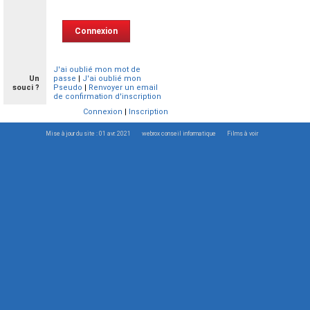
J'ai oublié mon mot de
Un
passe
|
J'ai oublié mon
souci ?
Pseudo
|
Renvoyer un email
de confirmation d'inscription
Connexion
|
Inscription
Mise à jour du site : 01 avr. 2021
webrox conseil informatique
Films à voir