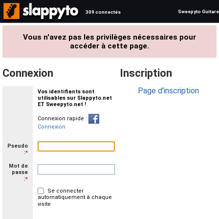
Sweepyto Guitare
309 connectés
Vous n'avez pas les privilèges nécessaires pour
accéder à cette page.
Connexion
Inscription
Page d'inscription
Vos identifiants sont
utilisables sur Slappyto.net
ET Sweepyto.net !
Connexion rapide :
Connexion
Pseudo
:
*
Mot de
passe
:
*
Se connecter
automatiquement à chaque
visite