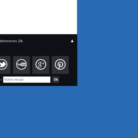
▲
Annonces Zik
er