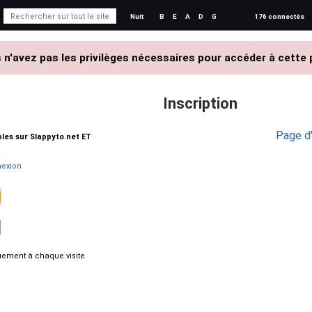
Nuit
B
E
A
D
G
176 connectés
 n'avez pas les privilèges nécessaires pour accéder à cette 
Inscription
Page d'
ables sur Slappyto.net ET
exion
ement à chaque visite