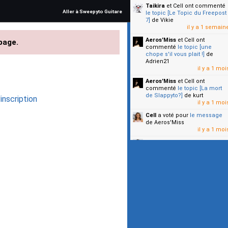
Taikira
et Cell
ont commenté
Aller à Sweepyto Guitare
le topic [Le Topic du Freepost
7]
de Vikie
il y a 1 semain
Aeros'Miss
et Cell
ont
page.
commenté
le topic [une
chope s'il vous plait !]
de
Adrien21
il y a 1 moi
Aeros'Miss
et Cell
ont
commenté
le topic [La mort
de Slappyto?]
de kurt
inscription
il y a 1 moi
Cell
a voté pour
le message
de Aeros'Miss
il y a 1 moi
Cell
a voté pour
le message
de Malicia
il y a 1 moi
▼