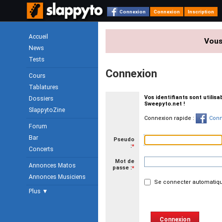
Connexion
Connexion
Inscription
Accueil
Vous
News
Tests
Connexion
Cours
Tablatures
Vos identifiants sont utilis
Dossiers
Sweepyto.net !
SlappytoZine
Connexion rapide :
Conn
Forum
Bar
Pseudo
:
*
Concerts
Mot de
Annonces Matos
passe :
*
Annonces Musiciens
Se connecter automatiqu
Plus ▼