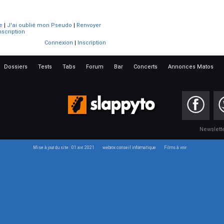
e
|
J'ai oublié mon Pseudo
|
Renvoyer
nscription
Connexion
|
Inscription
Dossiers
Tests
Tabs
Forum
Bar
Concerts
Annonces Matos
Newslett
Mise à jour du site : 01 avr. 2021
webrox conseil informatique
Films à voir