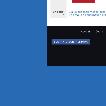
Un souci
J'ai oublié mon mot de pass
?
un email de confirmation d'i
Accueil
Cours
SLAPPYTO SUR FACEBOOK