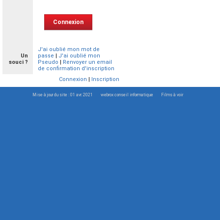
J'ai oublié mon mot de
Un
passe
|
J'ai oublié mon
souci ?
Pseudo
|
Renvoyer un email
de confirmation d'inscription
Connexion
|
Inscription
Mise à jour du site : 01 avr. 2021
webrox conseil informatique
Films à voir