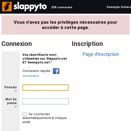
Sweepyto Guitare
238 connectés
Vous n'avez pas les privilèges nécessaires pour
accéder à cette page.
Connexion
Inscription
Page d'inscription
Vos identifiants sont
utilisables sur Slappyto.net
ET Sweepyto.net !
Connexion rapide :
Connexion
Pseudo
:
*
Mot de
passe
:
*
Se connecter
automatiquement à chaque
visite