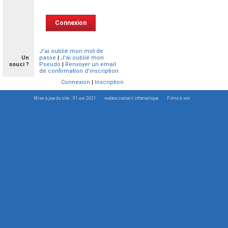
J'ai oublié mon mot de
Un
passe
|
J'ai oublié mon
souci ?
Pseudo
|
Renvoyer un email
de confirmation d'inscription
Connexion
|
Inscription
Mise à jour du site : 01 avr. 2021
webrox conseil informatique
Films à voir