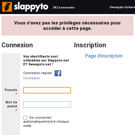
Sweepyto Guitare
242 connectés
Vous n'avez pas les privilèges nécessaires pour
accéder à cette page.
Connexion
Inscription
Page d'inscription
Vos identifiants sont
utilisables sur Slappyto.net
ET Sweepyto.net !
Connexion rapide :
Connexion
Pseudo
:
*
Mot de
passe
:
*
Se connecter
automatiquement à chaque
visite