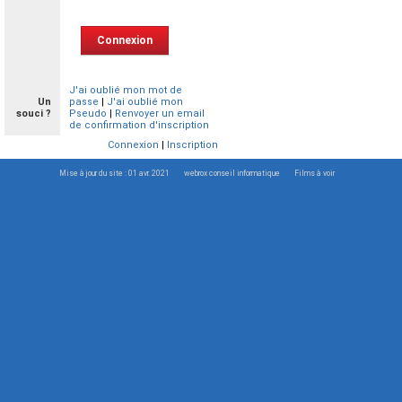
J'ai oublié mon mot de
Un
passe
|
J'ai oublié mon
souci ?
Pseudo
|
Renvoyer un email
de confirmation d'inscription
Connexion
|
Inscription
Mise à jour du site : 01 avr. 2021
webrox conseil informatique
Films à voir