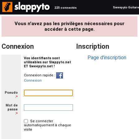
Sweepyto Guitare
225 connectés
Vous n'avez pas les privilèges nécessaires pour
accéder à cette page.
Connexion
Inscription
Page d'inscription
Vos identifiants sont
utilisables sur Slappyto.net
ET Sweepyto.net !
Connexion rapide :
Connexion
Pseudo
:
*
Mot de
passe
:
*
Se connecter
automatiquement à chaque
visite