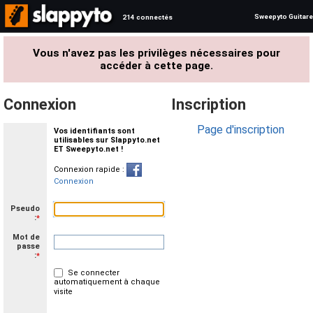
Sweepyto Guitare
214 connectés
Vous n'avez pas les privilèges nécessaires pour
accéder à cette page.
Connexion
Inscription
Page d'inscription
Vos identifiants sont
utilisables sur Slappyto.net
ET Sweepyto.net !
Connexion rapide :
Connexion
Pseudo
:
*
Mot de
passe
:
*
Se connecter
automatiquement à chaque
visite