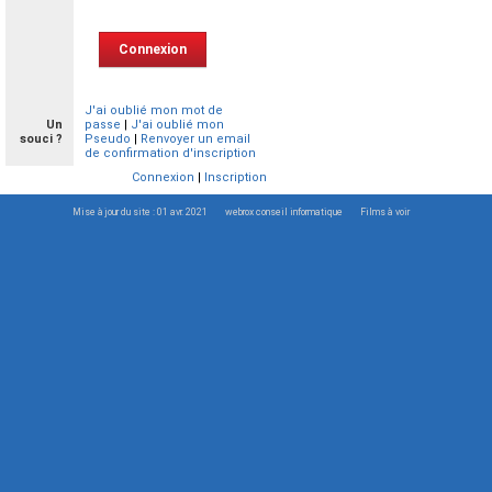
J'ai oublié mon mot de
Un
passe
|
J'ai oublié mon
souci ?
Pseudo
|
Renvoyer un email
de confirmation d'inscription
Connexion
|
Inscription
Mise à jour du site : 01 avr. 2021
webrox conseil informatique
Films à voir