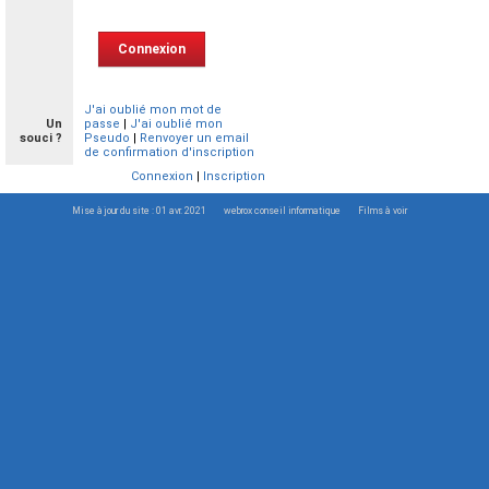
J'ai oublié mon mot de
Un
passe
|
J'ai oublié mon
souci ?
Pseudo
|
Renvoyer un email
de confirmation d'inscription
Connexion
|
Inscription
Mise à jour du site : 01 avr. 2021
webrox conseil informatique
Films à voir