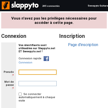
Sweepyto Guitare
245 connectés
Vous n'avez pas les privilèges nécessaires pour
accéder à cette page.
Connexion
Inscription
Page d'inscription
Vos identifiants sont
utilisables sur Slappyto.net
ET Sweepyto.net !
Connexion rapide :
Connexion
Pseudo
:
*
Mot de
passe
:
*
Se connecter
automatiquement à chaque
visite