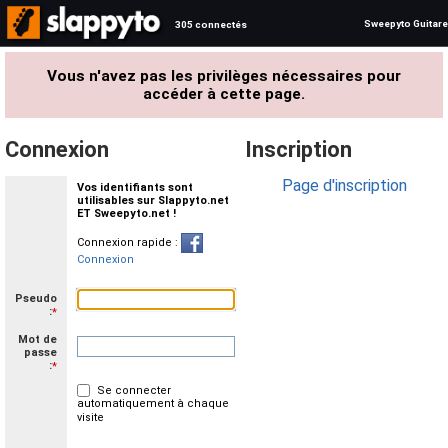
Sweepyto Guitare
305 connectés
Vous n'avez pas les privilèges nécessaires pour
accéder à cette page.
Connexion
Inscription
Page d'inscription
Vos identifiants sont
utilisables sur Slappyto.net
ET Sweepyto.net !
Connexion rapide :
Connexion
Pseudo
:
*
Mot de
passe
:
*
Se connecter
automatiquement à chaque
visite