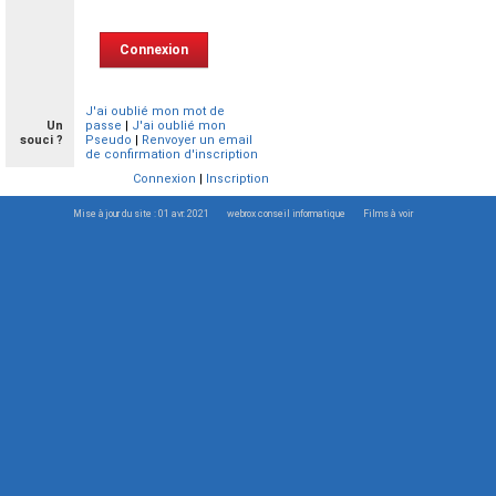
J'ai oublié mon mot de
Un
passe
|
J'ai oublié mon
souci ?
Pseudo
|
Renvoyer un email
de confirmation d'inscription
Connexion
|
Inscription
Mise à jour du site : 01 avr. 2021
webrox conseil informatique
Films à voir