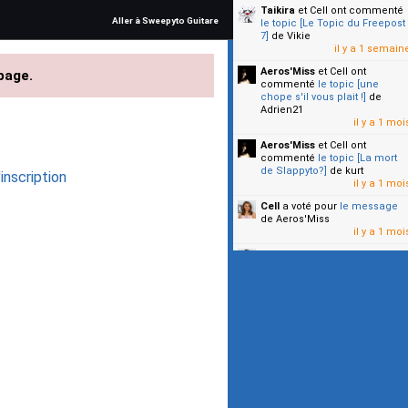
Taikira
et Cell
ont commenté
Aller à Sweepyto Guitare
le topic [Le Topic du Freepost
7]
de Vikie
il y a 1 semain
Aeros'Miss
et Cell
ont
page.
commenté
le topic [une
chope s'il vous plait !]
de
Adrien21
il y a 1 moi
Aeros'Miss
et Cell
ont
commenté
le topic [La mort
de Slappyto?]
de kurt
inscription
il y a 1 moi
Cell
a voté pour
le message
de Aeros'Miss
il y a 1 moi
Cell
a voté pour
le message
de Malicia
il y a 1 moi
▼