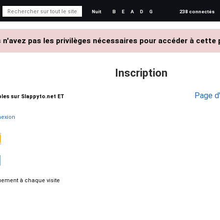
Nuit
B
E
A
D
G
238 connectés
 n'avez pas les privilèges nécessaires pour accéder à cette 
Inscription
Page d'
ables sur Slappyto.net ET
exion
ement à chaque visite