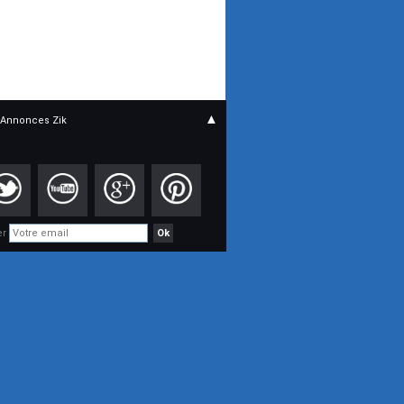
▲
Annonces Zik
er