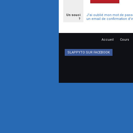
Un souci
J'ai oublié mon mot de pass
?
un email de confirmation d'i
Accueil
Cours
SLAPPYTO SUR FACEBOOK