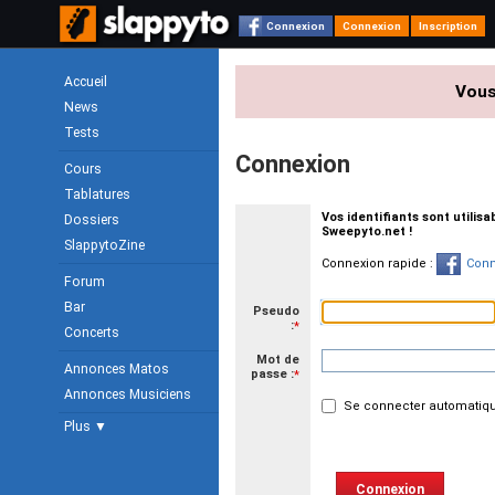
Connexion
Connexion
Inscription
Accueil
Vous
News
Tests
Connexion
Cours
Tablatures
Vos identifiants sont utilis
Dossiers
Sweepyto.net !
SlappytoZine
Connexion rapide :
Conn
Forum
Bar
Pseudo
:
*
Concerts
Mot de
Annonces Matos
passe :
*
Annonces Musiciens
Se connecter automatiqu
Plus ▼