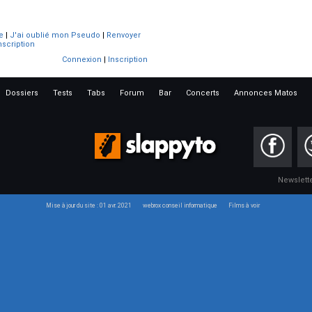
e
|
J'ai oublié mon Pseudo
|
Renvoyer
nscription
Connexion
|
Inscription
Dossiers
Tests
Tabs
Forum
Bar
Concerts
Annonces Matos
Newslett
Mise à jour du site : 01 avr. 2021
webrox conseil informatique
Films à voir