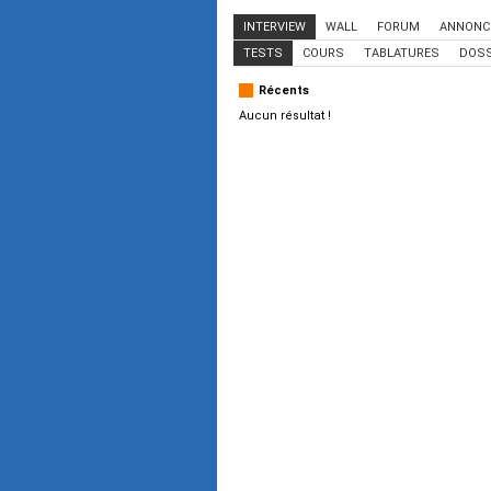
INTERVIEW
WALL
FORUM
ANNONC
TESTS
COURS
TABLATURES
DOSS
Récents
Aucun résultat !