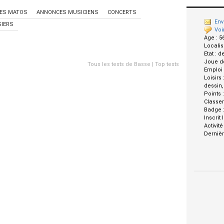
ES MATOS
ANNONCES MUSICIENS
CONCERTS
Env
IERS
Voi
Age :
5
Localis
Etat :
d
Joue d
Tous les tests de Basse
|
Top tests
Emploi
Loisirs 
dessin,p
Points 
Classe
Badge 
Inscrit 
Activité
Dernièr