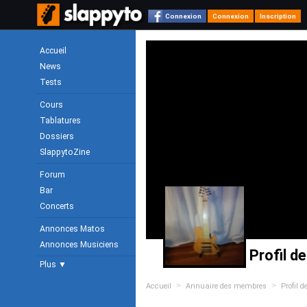
Connexion
Connexion
Inscription
Accueil
News
Tests
Cours
Tablatures
Dossiers
SlappytoZine
Forum
Bar
Concerts
Annonces Matos
Annonces Musiciens
Profil d
Plus ▼
>
>
Accueil
Annuaire des membres
Profil 