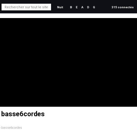
Nuit
B
E
A
D
G
315 connectés
e basse6cordes
de basse6cordes