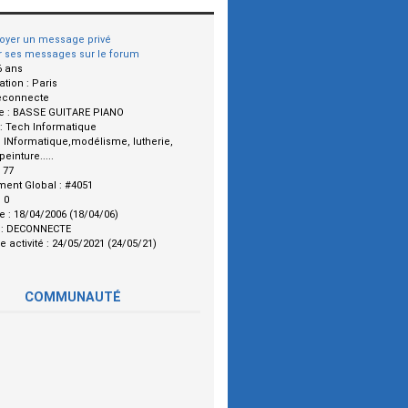
oyer un message privé
r ses messages sur le forum
6 ans
ation :
Paris
econnecte
e :
BASSE GUITARE PIANO
 :
Tech Informatique
:
INformatique,modélisme, lutherie,
einture.....
:
77
ment Global :
#4051
:
0
le :
18/04/2006 (18/04/06)
 :
DECONNECTE
e activité :
24/05/2021 (24/05/21)
COMMUNAUTÉ