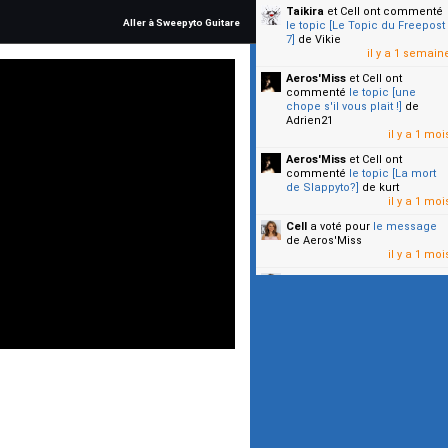
Taikira
et Cell
ont commenté
Aller à Sweepyto Guitare
le topic [Le Topic du Freepost
7]
de Vikie
il y a 1 semain
Aeros'Miss
et Cell
ont
commenté
le topic [une
chope s'il vous plait !]
de
Adrien21
il y a 1 moi
Aeros'Miss
et Cell
ont
commenté
le topic [La mort
de Slappyto?]
de kurt
il y a 1 moi
Cell
a voté pour
le message
de Aeros'Miss
il y a 1 moi
Cell
a voté pour
le message
de Malicia
il y a 1 moi
▼