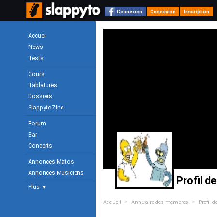
Connexion
Connexion
Inscription
Accueil
News
Tests
Cours
Tablatures
Dossiers
SlappytoZine
Forum
Bar
Concerts
Annonces Matos
Annonces Musiciens
Profil d
Plus ▼
>
>
Accueil
Annuaire des membres
Profil d