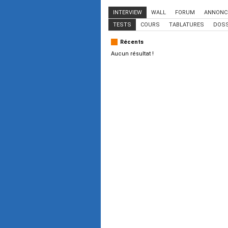
INTERVIEW
WALL
FORUM
ANNONC
TESTS
COURS
TABLATURES
DOSS
Récents
Aucun résultat !