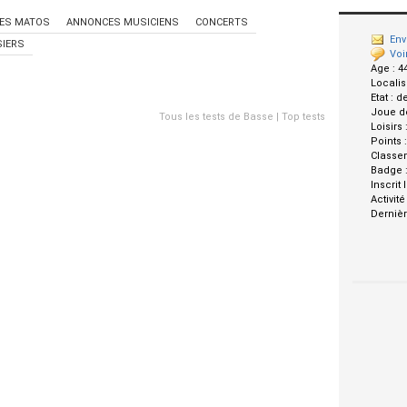
ES MATOS
ANNONCES MUSICIENS
CONCERTS
Env
IERS
Voi
Age :
4
Localis
Etat :
d
Joue d
Tous les tests de Basse
|
Top tests
Loisirs 
Points 
Classe
Badge 
Inscrit 
Activité
Dernièr