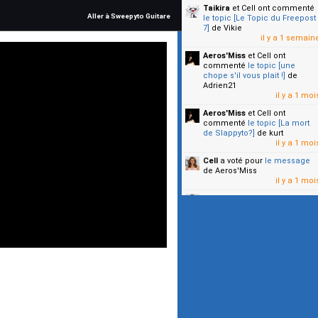
Taikira
et Cell
ont commenté
Aller à Sweepyto Guitare
le topic [Le Topic du Freepost
7]
de Vikie
il y a 1 semain
Aeros'Miss
et Cell
ont
commenté
le topic [une
chope s'il vous plait !]
de
Adrien21
il y a 1 moi
Aeros'Miss
et Cell
ont
commenté
le topic [La mort
de Slappyto?]
de kurt
il y a 1 moi
Cell
a voté pour
le message
de Aeros'Miss
il y a 1 moi
Cell
a voté pour
le message
de Malicia
il y a 1 moi
▼