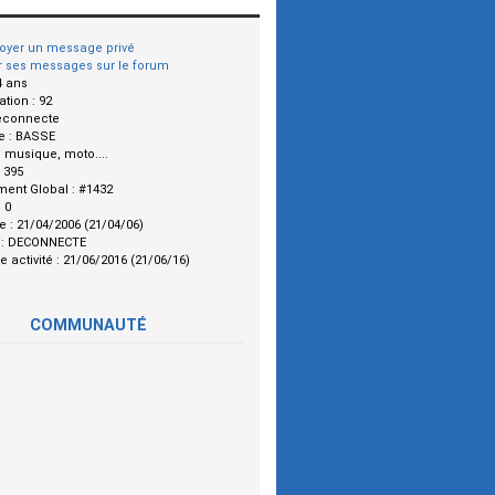
oyer un message privé
r ses messages sur le forum
4 ans
ation :
92
econnecte
e :
BASSE
:
musique, moto....
:
395
ment Global :
#1432
:
0
le :
21/04/2006 (21/04/06)
 :
DECONNECTE
e activité :
21/06/2016 (21/06/16)
COMMUNAUTÉ