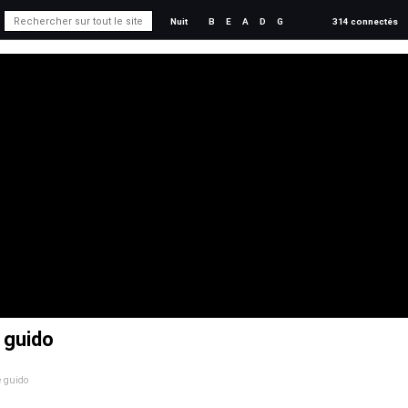
Nuit
B
E
A
D
G
314 connectés
e guido
e guido