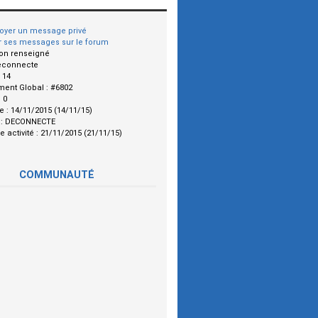
oyer un message privé
r ses messages sur le forum
on renseigné
econnecte
:
14
ment Global :
#6802
:
0
le :
14/11/2015 (14/11/15)
 :
DECONNECTE
e activité :
21/11/2015 (21/11/15)
COMMUNAUTÉ