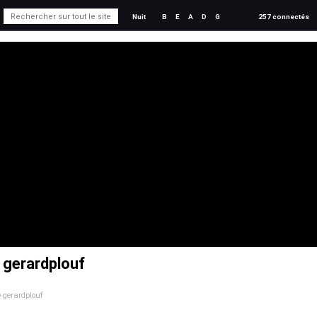
Nuit
B
E
A
D
G
257 connectés
e gerardplouf
e gerardplouf