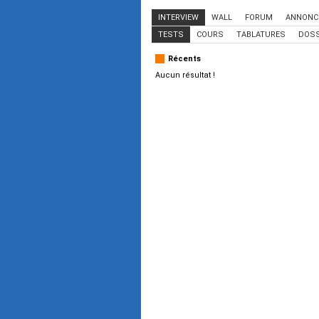
INTERVIEW
WALL
FORUM
ANNONC
TESTS
COURS
TABLATURES
DOSS
Récents
Aucun résultat !