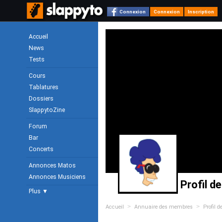
Connexion
Connexion
Inscription
Accueil
News
Tests
Cours
Tablatures
Dossiers
SlappytoZine
Forum
Bar
Concerts
Annonces Matos
Annonces Musiciens
Profil d
Plus ▼
>
>
Accueil
Annuaire des membres
Profil d