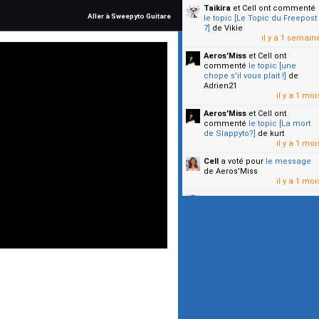
Taikira
et Cell
ont commenté
Aller à Sweepyto Guitare
le topic [Le Topic du Freepost
7]
de Vikie
il y a 1 semain
Aeros'Miss
et Cell
ont
commenté
le topic [une
chope s'il vous plait !]
de
Adrien21
il y a 1 moi
Aeros'Miss
et Cell
ont
commenté
le topic [La mort
de Slappyto?]
de kurt
il y a 1 moi
Cell
a voté pour
le message
de Aeros'Miss
il y a 1 moi
Cell
a voté pour
le message
de Malicia
il y a 1 moi
▼