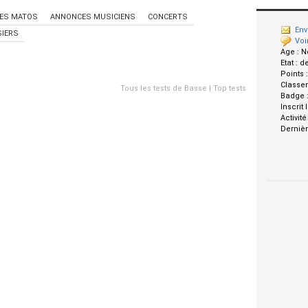
ES MATOS
ANNONCES MUSICIENS
CONCERTS
Env
IERS
Voi
Age :
N
Etat :
d
Points 
Classe
Tous les tests de Basse
|
Top tests
Badge 
Inscrit 
Activité
Dernièr