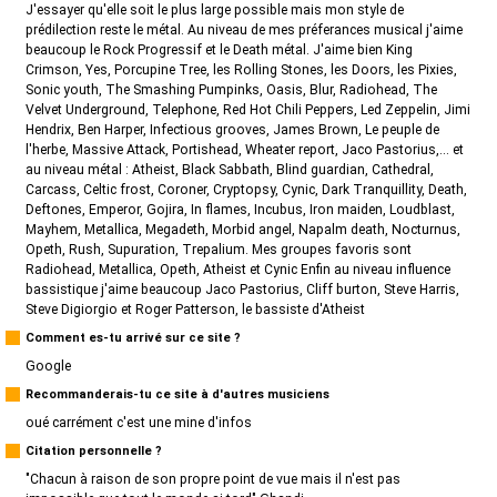
J'essayer qu'elle soit le plus large possible mais mon style de
prédilection reste le métal. Au niveau de mes préferances musical j'aime
beaucoup le Rock Progressif et le Death métal. J'aime bien King
Crimson, Yes, Porcupine Tree, les Rolling Stones, les Doors, les Pixies,
Sonic youth, The Smashing Pumpinks, Oasis, Blur, Radiohead, The
Velvet Underground, Telephone, Red Hot Chili Peppers, Led Zeppelin, Jimi
Hendrix, Ben Harper, Infectious grooves, James Brown, Le peuple de
l'herbe, Massive Attack, Portishead, Wheater report, Jaco Pastorius,... et
au niveau métal : Atheist, Black Sabbath, Blind guardian, Cathedral,
Carcass, Celtic frost, Coroner, Cryptopsy, Cynic, Dark Tranquillity, Death,
Deftones, Emperor, Gojira, In flames, Incubus, Iron maiden, Loudblast,
Mayhem, Metallica, Megadeth, Morbid angel, Napalm death, Nocturnus,
Opeth, Rush, Supuration, Trepalium. Mes groupes favoris sont
Radiohead, Metallica, Opeth, Atheist et Cynic Enfin au niveau influence
bassistique j'aime beaucoup Jaco Pastorius, Cliff burton, Steve Harris,
Steve Digiorgio et Roger Patterson, le bassiste d'Atheist
Comment es-tu arrivé sur ce site ?
Google
Recommanderais-tu ce site à d'autres musiciens
oué carrément c'est une mine d'infos
Citation personnelle ?
"Chacun à raison de son propre point de vue mais il n'est pas