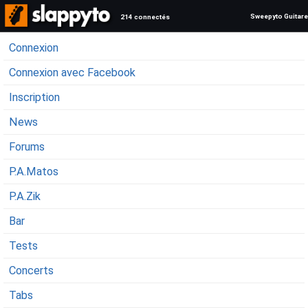
Sweepyto Guitare
214 connectés
Connexion
Connexion avec Facebook
Inscription
News
Forums
P.A.Matos
P.A.Zik
Bar
Tests
Concerts
Tabs