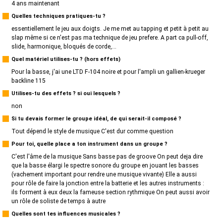
4 ans maintenant
Quelles techniques pratiques-tu ?
essentiellement le jeu aux doigts. Je me met au tapping et petit à petit au
slap même si ce n'est pas ma technique de jeu prefere. A part ca pull-off,
slide, harmonique, bloqués de corde,...
Quel matériel utilises-tu ? (hors effets)
Pour la basse, j'ai une LTD F-104 noire et pour l'ampli un gallien-krueger
backline 115
Utilises-tu des effets ? si oui lesquels ?
non
Si tu devais former le groupe idéal, de qui serait-il composé ?
Tout dépend le style de musique C'est dur comme question
Pour toi, quelle place a ton instrument dans un groupe ?
C'est l'âme de la musique Sans basse pas de groove On peut deja dire
que la basse élargi le spectre sonore du groupe en jouant les basses
(vachement important pour rendre une musique vivante) Elle a aussi
pour rôle de faire la jonction entre la batterie et les autres instruments :
ils forment à eux deux la fameuse section rythmique On peut aussi avoir
un rôle de soliste de temps à autre
Quelles sont tes influences musicales ?