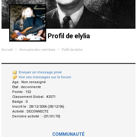
Profil de elylia
>
>
Accueil
Annuaire des membres
Profil de elylia
Envoyer un message privé
Voir ses messages sur le forum
Age :
Non renseigné
Etat :
deconnecte
Points :
152
Classement Global :
#2571
Badge :
0
Inscrit le :
28/12/2006 (28/12/06)
Activité :
DECONNECTE
Dernière activité :
- (01/01/70)
COMMUNAUTÉ