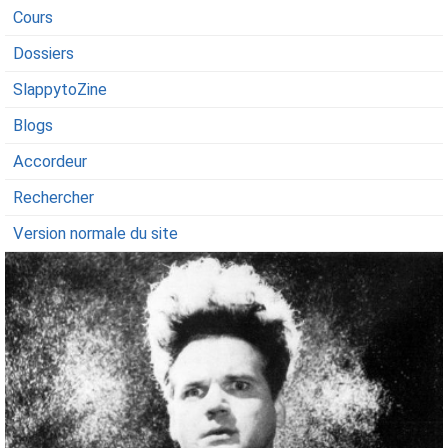
Cours
Dossiers
SlappytoZine
Blogs
Accordeur
Rechercher
Version normale du site