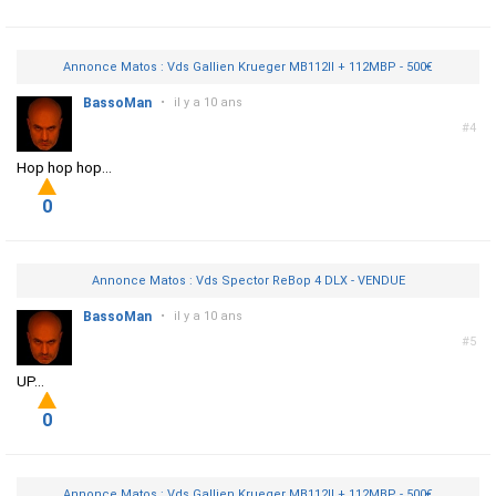
Annonce Matos : Vds Gallien Krueger MB112II + 112MBP - 500€
BassoMan
•
il y a 10 ans
#4
Hop hop hop...
0
Annonce Matos : Vds Spector ReBop 4 DLX - VENDUE
BassoMan
•
il y a 10 ans
#5
UP...
0
Annonce Matos : Vds Gallien Krueger MB112II + 112MBP - 500€