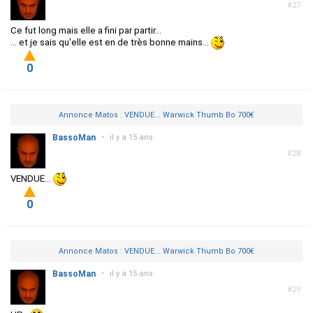
#27
Ce fut long mais elle a fini par partir...
... et je sais qu'elle est en de très bonne mains...
0
Annonce Matos : VENDUE... Warwick Thumb Bo 700€
BassoMan
•
il y a 15 ans
#28
VENDUE...
0
Annonce Matos : VENDUE... Warwick Thumb Bo 700€
BassoMan
•
il y a 15 ans
#29