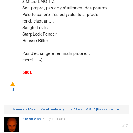
2 Micro EMG-HZ
Son propre, pas de grésillement des potards
Palette sonore très polyvalente… précis,
rond, claquant…
Sangle Levi’s
StarpLock Fender
Housse Ritter
Pas d’échange et en main propre…
merci… ;-)
600€
0
Annonce Matos : Vend boîte à rythme "Boss DR 880" [Baisse de prix]
BassoMan
•
il y a 11 ans
#17