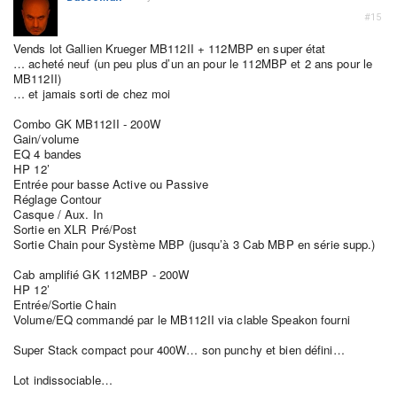
#15
Vends lot Gallien Krueger MB112II + 112MBP en super état
… acheté neuf (un peu plus d’un an pour le 112MBP et 2 ans pour le
MB112II)
… et jamais sorti de chez moi
Combo GK MB112II - 200W
Gain/volume
EQ 4 bandes
HP 12’
Entrée pour basse Active ou Passive
Réglage Contour
Casque / Aux. In
Sortie en XLR Pré/Post
Sortie Chain pour Système MBP (jusqu’à 3 Cab MBP en série supp.)
Cab amplifié GK 112MBP - 200W
HP 12’
Entrée/Sortie Chain
Volume/EQ commandé par le MB112II via clable Speakon fourni
Super Stack compact pour 400W… son punchy et bien défini…
Lot indissociable…