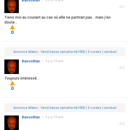
BassoMan
•
il y a 14 ans
#21
Tiens moi au courant au cas où elle ne partirait pas... mais j'en
doute...
0
Annonce Matos : Vend basse yamaha trb1005 ( 5 cordes ) vendue!
BassoMan
•
il y a 14 ans
#22
Toujours intéressé...
0
Annonce Matos : Vend basse yamaha trb1005 ( 5 cordes ) vendue!
BassoMan
•
il y a 14 ans
#23