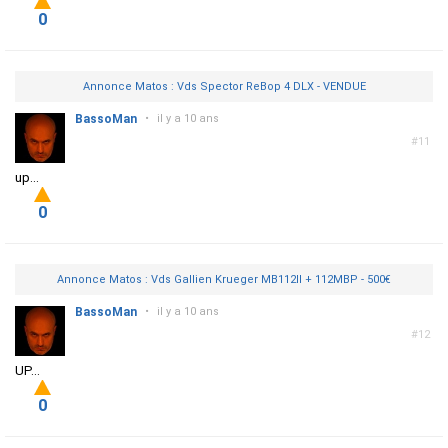
0
Annonce Matos : Vds Spector ReBop 4 DLX - VENDUE
BassoMan
•
il y a 10 ans
#11
up...
0
Annonce Matos : Vds Gallien Krueger MB112II + 112MBP - 500€
BassoMan
•
il y a 10 ans
#12
UP...
0