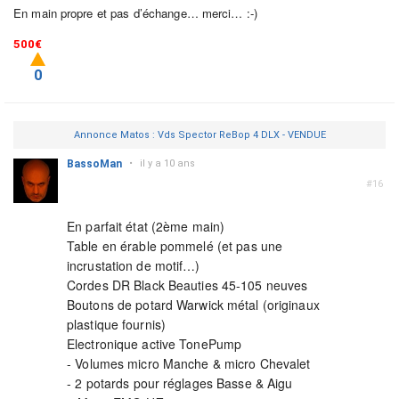
En main propre et pas d’échange… merci… :-)
500€
0
Annonce Matos : Vds Spector ReBop 4 DLX - VENDUE
BassoMan
•
il y a 10 ans
#16
En parfait état (2ème main)
Table en érable pommelé (et pas une
incrustation de motif…)
Cordes DR Black Beauties 45-105 neuves
Boutons de potard Warwick métal (originaux
plastique fournis)
Electronique active TonePump
- Volumes micro Manche & micro Chevalet
- 2 potards pour réglages Basse & Aigu