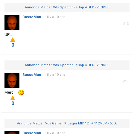
Annonce Matos : Vds Spector ReBop 4 DLX - VENDUE
BassoMan
•
il y a 10 ans
#13
UP...
0
Annonce Matos : Vds Spector ReBop 4 DLX - VENDUE
BassoMan
•
il y a 10 ans
#14
Merci...
0
Annonce Matos : Vds Gallien Krueger MB112II + 112MBP - 500€
BassoMan
•
il y a 10 ans