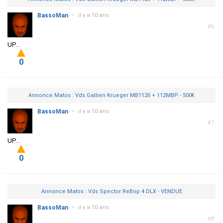
BassoMan
•
il y a 10 ans
#6
UP...
0
Annonce Matos : Vds Gallien Krueger MB112II + 112MBP - 500€
BassoMan
•
il y a 10 ans
#7
UP...
0
Annonce Matos : Vds Spector ReBop 4 DLX - VENDUE
BassoMan
•
il y a 10 ans
#8