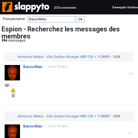
Sweepyto Guitare
272 connectés
Pseudonyme :
Espion - Recherchez les messages des
membres
994
messages
Annonce Matos : Vds Gallien Krueger MB112II + 112MBP - 500€
BassoMan
•
il y a 10 ans
#0
up....
0
Annonce Matos : Vds Gallien Krueger MB112II + 112MBP - 500€
BassoMan
•
il y a 10 ans
#1