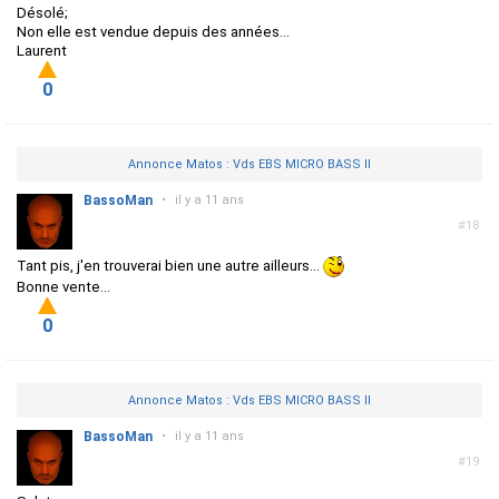
Désolé;
Non elle est vendue depuis des années...
Laurent
0
Annonce Matos : Vds EBS MICRO BASS II
BassoMan
•
il y a 11 ans
#18
Tant pis, j'en trouverai bien une autre ailleurs...
Bonne vente...
0
Annonce Matos : Vds EBS MICRO BASS II
BassoMan
•
il y a 11 ans
#19