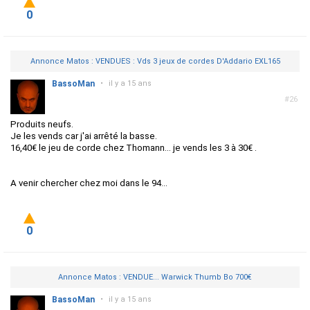
0
Annonce Matos : VENDUES : Vds 3 jeux de cordes D'Addario EXL165
BassoMan
•
il y a 15 ans
#26
Produits neufs.
Je les vends car j'ai arrêté la basse.
16,40€ le jeu de corde chez Thomann... je vends les 3 à 30€ .
A venir chercher chez moi dans le 94...
0
Annonce Matos : VENDUE... Warwick Thumb Bo 700€
BassoMan
•
il y a 15 ans