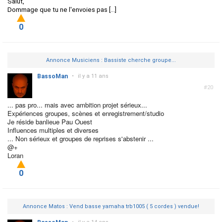
Salut,
Dommage que tu ne l'envoies pas [...]
0
Annonce Musiciens : Bassiste cherche groupe...
BassoMan
•
il y a 11 ans
#20
... pas pro... mais avec ambition projet sérieux...
Expériences groupes, scènes et enregistrement/studio
Je réside banlieue Pau Ouest
Influences multiples et diverses
... Non sérieux et groupes de reprises s'abstenir ...
@+
Loran
0
Annonce Matos : Vend basse yamaha trb1005 ( 5 cordes ) vendue!