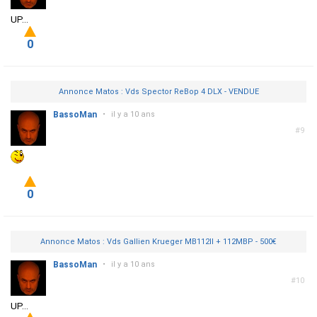
UP...
0
Annonce Matos : Vds Spector ReBop 4 DLX - VENDUE
BassoMan
•
il y a 10 ans
#9
0
Annonce Matos : Vds Gallien Krueger MB112II + 112MBP - 500€
BassoMan
•
il y a 10 ans
#10
UP...