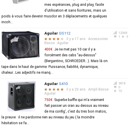
mes espérances, plug and play, facile
d'utilisation et sans fioritures, mais un
poids à vous faire devenir musclor en 3 déplacements et quelques
incoh...
Aguilar
GS112
12068
1
9
·
il y a 17 ans
·
Accessoires
★
★
★
★
★
Basse
·
Aguilar
400€
Je ne met pas 10 car il y a
forcément des cabs "au-dessus"
(Bergantino, SCHROEDER...). Mais là on
tape dans le haut de gamme. Puissance, fiabilité, dynamique,
chaleur...Les adjectifs ne manq...
Aguilar
S410
9818
0
·
il y a 20 ans
·
Ampli Basse
·
★
★
★
★
★
10
Aguilar
750€
Superbe baffle qui m'a vraiment
fait passer un cran au dessus au niveau
de ma config', c'est du tres bon matos,
la preuve : il ne pardonne rien au niveau du jeu ( la moindre
hésitation se fa...