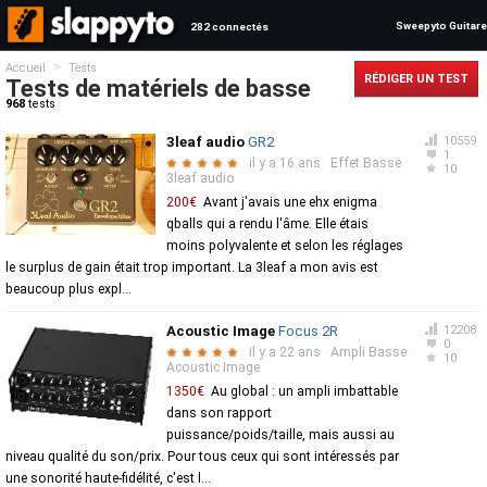
Sweepyto Guitare
282 connectés
>
Accueil
Tests
RÉDIGER UN TEST
Tests de matériels de basse
968
tests
3leaf audio
GR2
10559
1
·
il y a 16 ans
·
Effet Basse
·
★
★
★
★
★
10
3leaf audio
200€
Avant j'avais une ehx enigma
qballs qui a rendu l'âme. Elle étais
moins polyvalente et selon les réglages
le surplus de gain était trop important. La 3leaf a mon avis est
beaucoup plus expl...
Acoustic Image
Focus 2R
12208
0
·
il y a 22 ans
·
Ampli Basse
·
★
★
★
★
★
10
Acoustic Image
1350€
Au global : un ampli imbattable
dans son rapport
puissance/poids/taille, mais aussi au
niveau qualité du son/prix. Pour tous ceux qui sont intéressés par
une sonorité haute-fidélité, c'est l...