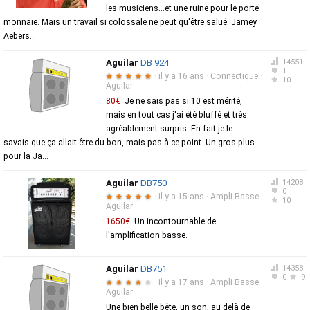
les musiciens...et une ruine pour le porte
monnaie. Mais un travail si colossale ne peut qu'être salué. Jamey
Aebers...
Aguilar
DB 924
14551
1
·
il y a 16 ans
·
Connectique
·
★
★
★
★
★
10
Aguilar
80€
Je ne sais pas si 10 est mérité,
mais en tout cas j'ai été bluffé et très
agréablement surpris. En fait je le
savais que ça allait être du bon, mais pas à ce point. Un gros plus
pour la Ja...
Aguilar
DB750
14208
0
·
il y a 15 ans
·
Ampli Basse
·
★
★
★
★
★
10
Aguilar
1650€
Un incontournable de
l'amplification basse.
Aguilar
DB751
14358
0
9
·
il y a 17 ans
·
Ampli Basse
·
★
★
★
★
★
Aguilar
Une bien belle bête, un son, au delà de