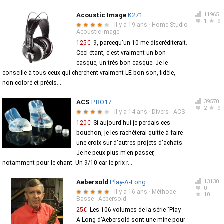
Acoustic Image
K271
11965
1
9
·
il y a 19 ans
·
Home Studio
·
★
★
★
★
★
Acoustic Image
125€
9, parcequ'un 10 me discréditerait.
Ceci étant, c'est vraiment un bon
casque, un très bon casque. Je le
conseille à tous ceux qui cherchent vraiment LE bon son, fidèle,
non coloré et précis....
ACS
PRO17
39570
2
9
·
il y a 14 ans
·
Divers
·
ACS
★
★
★
★
★
120€
Si aujourd'hui je perdais ces
bouchon, je les rachèterai quitte à faire
une croix sur d'autres projets d'achats.
Je ne peux plus m'en passer,
notamment pour le chant. Un 9/10 car le prix r...
Aebersold
Play-A-Long
13130
0
·
il y a 16 ans
·
Méthode
★
★
★
★
★
10
Basse
·
Aebersold
25€
Les 106 volumes de la série "Play-
A-Long d'Aebersold sont une mine pour