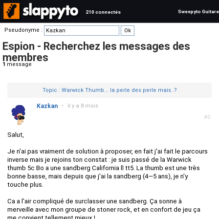
Sweepyto Guitare
210 connectés
Pseudonyme :
Espion - Recherchez les messages des
membres
1
message
Topic : Warwick Thumb... la perle des perle mais..?
Kazkan
•
il y a 8 mois
#0
Salut,
Je n'ai pas vraiment de solution à proposer, en fait j'ai fait le parcours
inverse mais je rejoins ton constat : je suis passé de la Warwick
thumb 5c Bo a une sandberg California ll tt5. La thumb est une très
bonne basse, mais depuis que j'ai la sandberg (4—5 ans), je n'y
touche plus.
Ca a l'air compliqué de surclasser une sandberg. Ça sonne à
merveille avec mon groupe de stoner rock, et en confort de jeu ça
me convient tellement mieux !