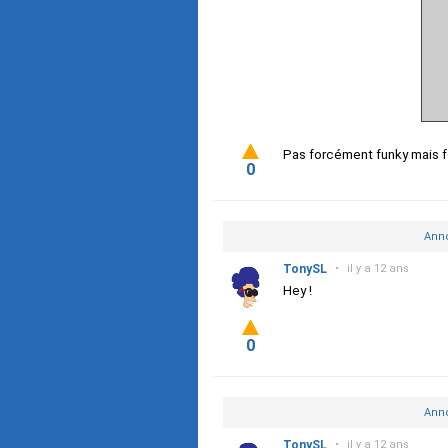
Pas forcément funky mais f
0
Anno
TonySL
•
il y a 12 ans
Hey !
0
Anno
TonySL
•
il y a 12 ans