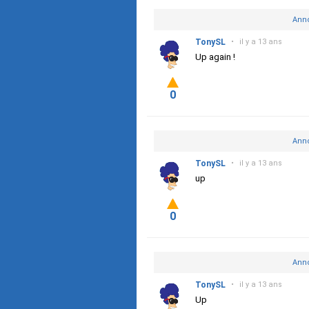
Anno
TonySL
•
il y a 13 ans
Up again !
0
Anno
TonySL
•
il y a 13 ans
up
0
Anno
TonySL
•
il y a 13 ans
Up