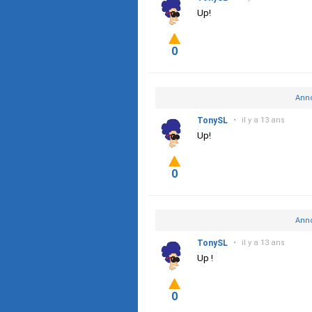
Up!
0
Anno
TonySL
•
il y a 13 ans
Up!
0
Anno
TonySL
•
il y a 13 ans
Up !
0