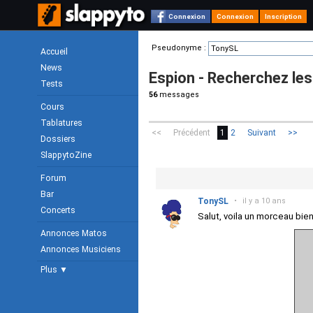
Connexion
Connexion
Inscription
Pseudonyme :
Accueil
News
Espion - Recherchez l
Tests
56
messages
Cours
Tablatures
<<
Précédent
1
2
Suivant
>>
Dossiers
SlappytoZine
Forum
Bar
TonySL
•
il y a 10 ans
Concerts
Salut, voila un morceau bie
Annonces Matos
Annonces Musiciens
Plus ▼