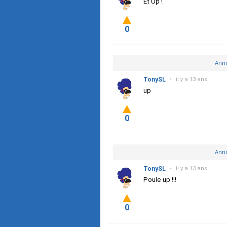
Et Up !
0
Anno
TonySL
•
il y a 13 ans
up
0
Anno
TonySL
•
il y a 13 ans
Poule up !!!
0