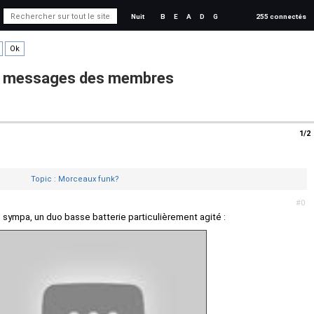
Nuit
B
E
A
D
G
255 connectés
es messages des membres
1/2
Topic : Morceaux funk?
#0
n symp
a, un duo basse batterie particulièrement agité :