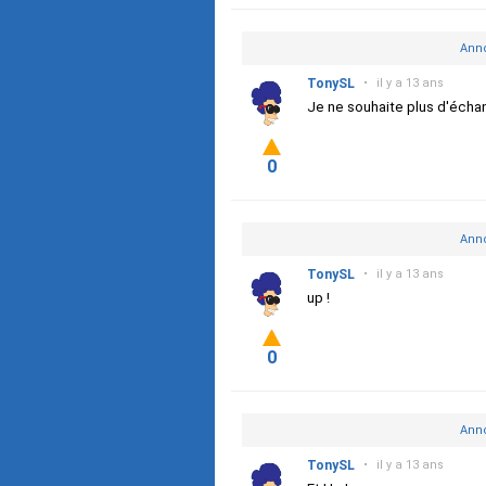
Anno
TonySL
•
il y a 13 ans
Je ne souhaite plus d'écha
0
Anno
TonySL
•
il y a 13 ans
up !
0
Anno
TonySL
•
il y a 13 ans