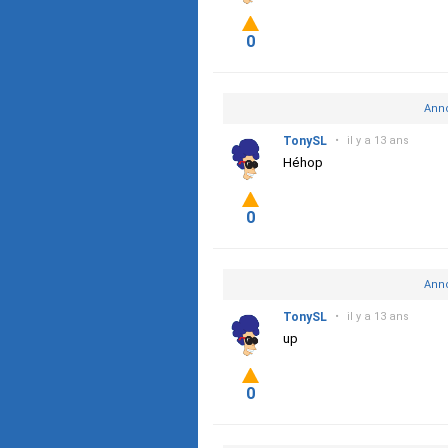
0
Anno
TonySL
•
il y a 13 ans
Héhop
0
Anno
TonySL
•
il y a 13 ans
up
0