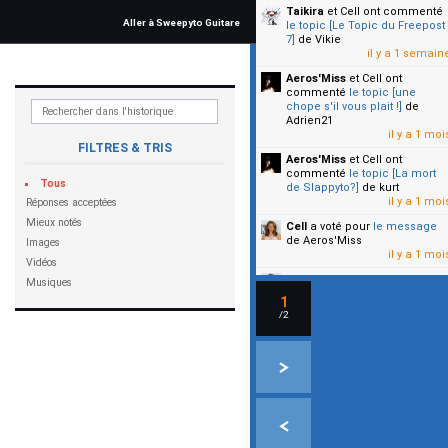
Taikira
et Cell
ont commenté
Aller à Sweepyto Guitare
le topic [Le Topic du Freepost
7]
de Vikie
il y a 1 semain
Aeros'Miss
et Cell
ont
commenté
le topic [une
chope s'il vous plait !]
de
Adrien21
il y a 1 moi
FILTRES & TRIS
Aeros'Miss
et Cell
ont
commenté
le topic [La mort
Tous
de Slappyto?]
de kurt
il y a 1 moi
Réponses acceptées
Mieux notés
Cell
a voté pour
le message
de Aeros'Miss
Images
il y a 1 moi
Vidéos
Cell
a voté pour
le message
Musiques
de Malicia
1
il y a 1 moi
/2
▼