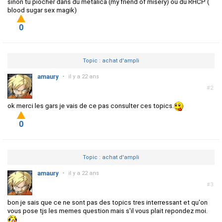
sinon tu piocher dans du metalica (my friend of misery) ou du RHCP (
blood sugar sex magik)
0
Topic : achat d'ampli
amaury
•
il y a 22 ans
#2
ok merci les gars je vais de ce pas consulter ces topics.
0
Topic : achat d'ampli
amaury
•
il y a 22 ans
#3
bon je sais que ce ne sont pas des topics tres interressant et qu'on
vous pose tjs les memes question mais s'il vous plait repondez moi.