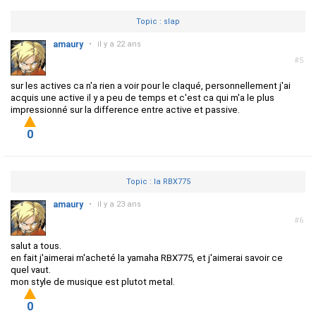
Topic : slap
amaury
•
il y a 22 ans
#5
sur les actives ca n'a rien a voir pour le claqué, personnellement j'ai
acquis une active il y a peu de temps et c'est ca qui m'a le plus
impressionné sur la difference entre active et passive.
0
Topic : la RBX775
amaury
•
il y a 23 ans
#6
salut a tous.
en fait j'aimerai m'acheté la yamaha RBX775, et j'aimerai savoir ce
quel vaut.
mon style de musique est plutot metal.
0