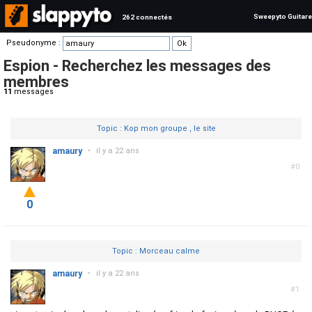
Sweepyto Guitare
262 connectés
Pseudonyme :
Espion - Recherchez les messages des
membres
11
messages
Topic : Kop mon groupe , le site
amaury
•
il y a 22 ans
#0
0
Topic : Morceau calme
amaury
•
il y a 22 ans
#1