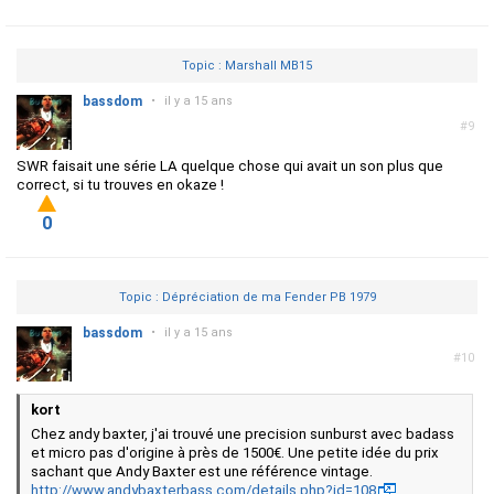
Topic : Marshall MB15
bassdom
•
il y a 15 ans
#9
SWR faisait une série LA quelque chose qui avait un son plus que
correct, si tu trouves en okaze !
0
Topic : Dépréciation de ma Fender PB 1979
bassdom
•
il y a 15 ans
#10
kort
Chez andy baxter, j'ai trouvé une precision sunburst avec badass
et micro pas d'origine à près de 1500€. Une petite idée du prix
sachant que Andy Baxter est une référence vintage.
http://www.andybaxterbass.com/details.php?id=108