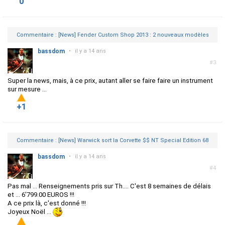
0
Commentaire : [News] Fender Custom Shop 2013 : 2 nouveaux modèles
bassdom
•
il y a 14 ans
#3
Super la news, mais, à ce prix, autant aller se faire faire un instrument
sur mesure ...
+1
Commentaire : [News] Warwick sort la Corvette $$ NT Special Edition 68
bassdom
•
il y a 14 ans
#4
Pas mal ... Renseignements pris sur Th.... C'est 8 semaines de délais
et ... 6'799.00 EUROS !!!
A ce prix là, c'est donné !!!
Joyeux Noël ...