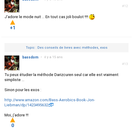
#12
J'adore le mode nuit ... En tout cas joli boulot !!!!
+1
Topic : Des conseils de livres avec méthodes, exos
bassdom
•
il y a 15 ans
#13
Tu peux étudier la méthode Darizcuren seul car elle est vraiment
simpliste ...
Sinon pour les exos :
http://www.amazon.com/Bass-Aerobics-Book-Jon-
Liebman/dp/1423495632
Moi, j'adore !!!
0