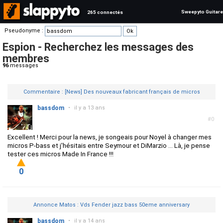
Sweepyto Guitare
265 connectés
Pseudonyme :
Espion - Recherchez les messages des
membres
96
messages
Commentaire : [News] Des nouveaux fabricant français de micros
bassdom
•
il y a 13 ans
#0
Excellent ! Merci pour la news, je songeais pour Noyel à changer mes
micros P-bass et j'hésitais entre Seymour et DiMarzio ... Là, je pense
tester ces micros Made In France !!!
0
Annonce Matos : Vds Fender jazz bass 50eme anniversary
bassdom
•
il y a 14 ans