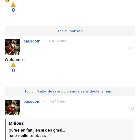
0
Topic : bonsoir
bassdom
•
il y a 15 ans
#20
Welcome !
0
Topic : Matos de rêve qu'on aura sans doute jamais ...
bassdom
•
il y a 15 ans
#21
Miliouz
puree en fait j'en ai des graal...
-une vieille telebass :