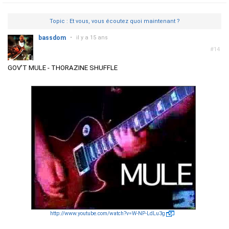
Topic : Et vous, vous écoutez quoi maintenant ?
bassdom
•
il y a 15 ans
#14
GOV'T MULE - THORAZINE SHUFFLE
http://www.youtube.com/watch?v=W-NP-LdLu3g