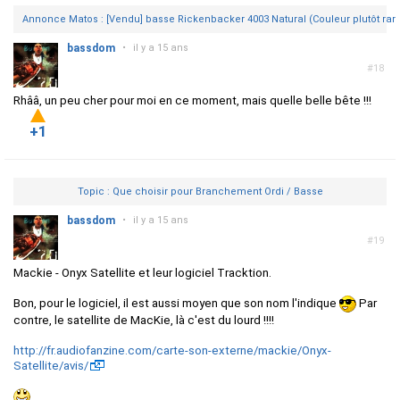
Annonce Matos : [Vendu] basse Rickenbacker 4003 Natural (Couleur plutôt rare
bassdom
•
il y a 15 ans
#18
Rhââ, un peu cher pour moi en ce moment, mais quelle belle bête !!!
+1
Topic : Que choisir pour Branchement Ordi / Basse
bassdom
•
il y a 15 ans
#19
Mackie - Onyx Satellite et leur logiciel Tracktion.
Bon, pour le logiciel, il est aussi moyen que son nom l'indique
Par
contre, le satellite de MacKie, là c'est du lourd !!!!
http://fr.audiofanzine.com/carte-son-externe/mackie/Onyx-
Satellite/avis/