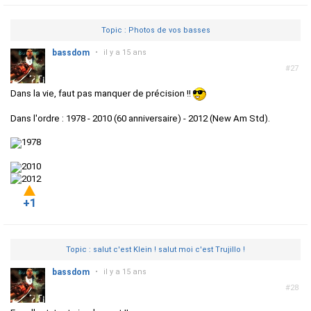
Topic : Photos de vos basses
bassdom
•
il y a 15 ans
#27
Dans la vie, faut pas manquer de précision !!
Dans l'ordre : 1978 - 2010 (60 anniversaire) - 2012 (New Am Std).
+1
Topic : salut c'est Klein ! salut moi c'est Trujillo !
bassdom
•
il y a 15 ans
#28