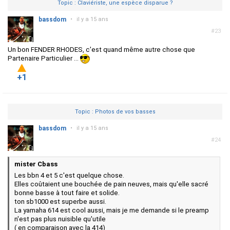
Topic : Claviériste, une espèce disparue ?
bassdom
•
il y a 15 ans
#23
Un bon FENDER RHODES, c'est quand même autre chose que
Partenaire Particulier ...
+1
Topic : Photos de vos basses
bassdom
•
il y a 15 ans
#24
mister Cbass
Les bbn 4 et 5 c'est quelque chose.
Elles coûtaient une bouchée de pain neuves, mais qu'elle sacré
bonne basse à tout faire et solide.
ton sb1000 est superbe aussi.
La yamaha 614 est cool aussi, mais je me demande si le preamp
n'est pas plus nuisible qu'utile
( en comparaison avec la 414)