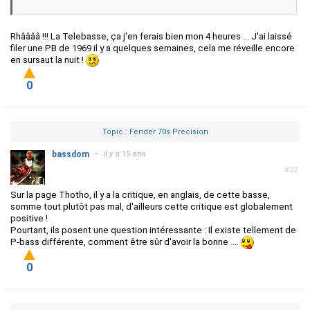
Rhââââ !!! La Telebasse, ça j'en ferais bien mon 4 heures ... J'ai laissé
filer une PB de 1969 il y a quelques semaines, cela me réveille encore
en sursaut la nuit !
0
Topic : Fender 70s Precision
bassdom
•
il y a 15 ans
#22
Sur la page Thotho, il y a la critique, en anglais, de cette basse,
somme tout plutôt pas mal, d'ailleurs cette critique est globalement
positive !
Pourtant, ils posent une question intéressante : Il existe tellement de
P-bass différente, comment être sûr d'avoir la bonne ....
0