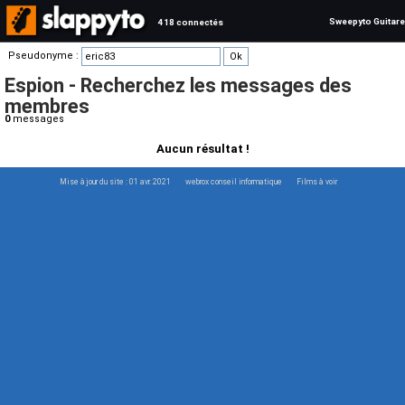
Sweepyto Guitare
418 connectés
Pseudonyme :
Espion - Recherchez les messages des
membres
0
messages
Aucun résultat !
Mise à jour du site : 01 avr. 2021
webrox conseil informatique
Films à voir