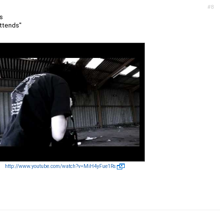
#8
s
attends"
http://www.youtube.com/watch?v=MiH4yFue1Rs