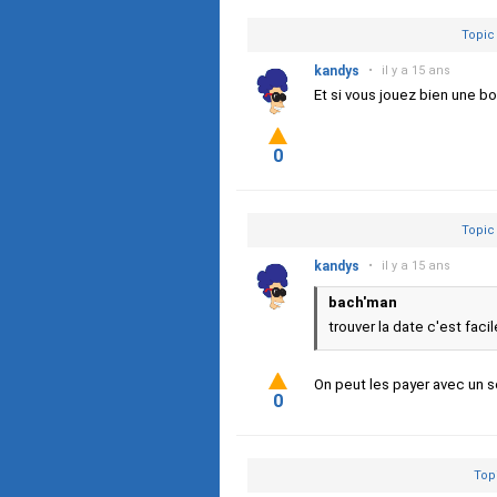
Topic
kandys
•
il y a 15 ans
Et si vous jouez bien une bo
0
Topic
kandys
•
il y a 15 ans
bach'man
trouver la date c'est fac
On peut les payer avec un s
0
Top