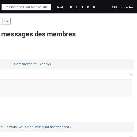
Nuit
B
E
A
D
G
290 connectés
es messages des membres
Commentaire : kandys
#0
ic : Et vous, vous écoutez quoi maintenant ?