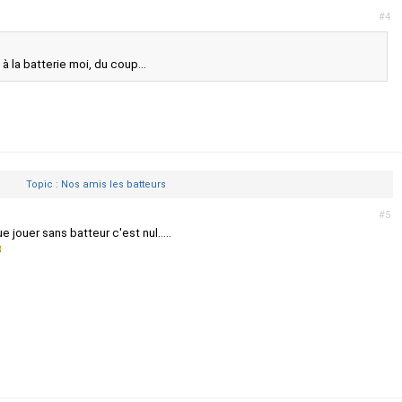
#4
à la batterie moi, du coup...
Topic : Nos amis les batteurs
#5
jouer sans batteur c'est nul.....