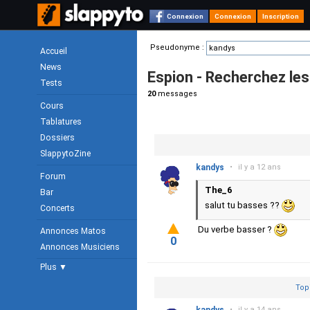
Connexion
Connexion
Inscription
Pseudonyme :
Accueil
News
Espion - Recherchez l
Tests
20
messages
Cours
Tablatures
Dossiers
SlappytoZine
kandys
•
il y a 12 ans
Forum
The_6
Bar
salut tu basses ??
Concerts
Du verbe basser ?
Annonces Matos
0
Annonces Musiciens
Plus ▼
Top
•
il y a 14 ans