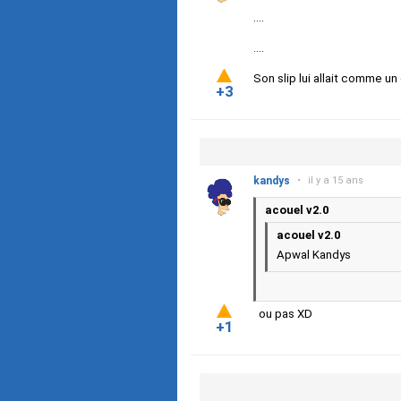
....
....
Son slip lui allait comme un
+3
kandys
•
il y a 15 ans
acouel v2.0
acouel v2.0
Apwal Kandys
ou pas XD
+1