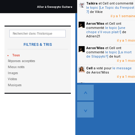
Taikira
et Cell
ont commenté
Aller à Sweepyto Guitare
le topic [Le Topic du Freepost
7]
de Vikie
il y a 1 semain
Aeros'Miss
et Cell
ont
commenté
le topic [une
chope s'il vous plait !]
de
Adrien21
il y a 1 moi
FILTRES & TRIS
Aeros'Miss
et Cell
ont
commenté
le topic [La mort
Tous
de Slappyto?]
de kurt
il y a 1 moi
Réponses acceptées
Mieux notés
Cell
a voté pour
le message
de Aeros'Miss
Images
il y a 1 moi
Vidéos
Cell
a voté pour
le message
Musiques
de Malicia
il y a 1 moi
▼