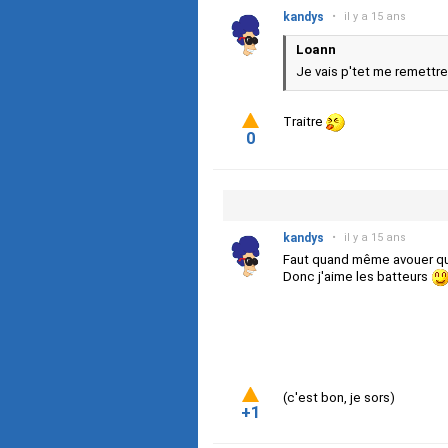
kandys
•
il y a 15 ans
Loann
Je vais p'tet me remettre 
Traitre
0
kandys
•
il y a 15 ans
Faut quand même avouer que 
Donc j'aime les batteurs
(c'est bon, je sors)
+1