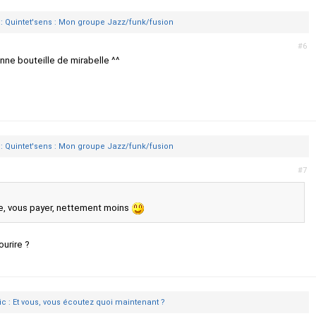
 : Quintet'sens : Mon groupe Jazz/funk/fusion
#6
nne bouteille de mirabelle ^^
 : Quintet'sens : Mon groupe Jazz/funk/fusion
#7
ile, vous payer, nettement moins
ourire ?
ic : Et vous, vous écoutez quoi maintenant ?