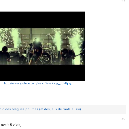
#1
http://www.youtube.com/watch?v=sXtcp__rJF8
opic des blagues pourries (et des jeux de mots aussi)
#2
avait 5 zizis,