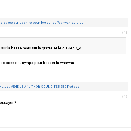
de basse qui déchire pour bosser sa Wahwah au pied !
#11
 sur la basse mais sur la gratte et le clavier Ô_o
ne de bass est sympa pour bosser la whawha
atos : VENDUE Aria THOR SOUND TSB-350 Fretless
#12
l'essayer ?