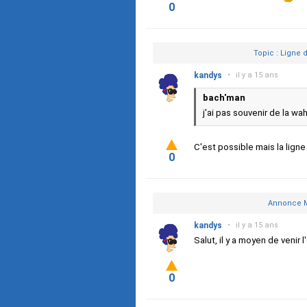
0
Topic : Ligne 
kandys
•
il y a 15 ans
bach'man
j'ai pas souvenir de la wah
C'est possible mais la lig
0
Annonce M
kandys
•
il y a 15 ans
Salut, il y a moyen de venir 
0