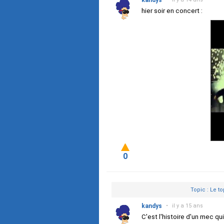
kandys
hier soir en concert :
0
Topic : Le t
kandys
•
il y a 15 ans
C'est l'histoire d'un mec qui 