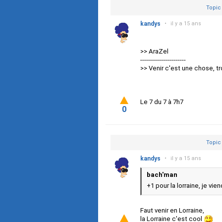
Topic
kandys
•
il y a 15 ans
>> AraZel
-----------------------
>> Venir c'est une chose, tr
Le 7 du 7 à 7h7
0
Topic
kandys
•
il y a 15 ans
bach'man
+1 pour la lorraine, je vien
Faut venir en Lorraine,
la Lorraine c'est cool