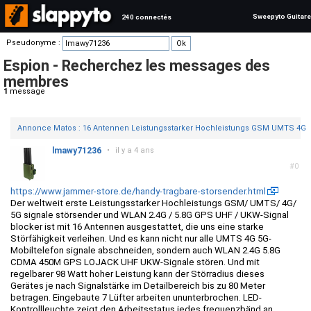
Sweepyto Guitare
240 connectés
Pseudonyme :
Espion - Recherchez les messages des
membres
1
message
Annonce Matos : 16 Antennen Leistungsstarker Hochleistungs GSM UMTS 4
lmawy71236
•
il y a 4 ans
#0
https://www.jammer-store.de/handy-tragbare-storsender.html
Der weltweit erste Leistungsstarker Hochleistungs GSM/ UMTS/ 4G/
5G signale störsender und WLAN 2.4G / 5.8G GPS UHF / UKW-Signal
blocker ist mit 16 Antennen ausgestattet, die uns eine starke
Störfähigkeit verleihen. Und es kann nicht nur alle UMTS 4G 5G-
Mobiltelefon signale abschneiden, sondern auch WLAN 2.4G 5.8G
CDMA 450M GPS LOJACK UHF UKW-Signale stören. Und mit
regelbarer 98 Watt hoher Leistung kann der Störradius dieses
Gerätes je nach Signalstärke im Detailbereich bis zu 80 Meter
betragen. Eingebaute 7 Lüfter arbeiten ununterbrochen. LED-
Kontrollleuchte zeigt den Arbeitsstatus jedes frequenzbänd an.