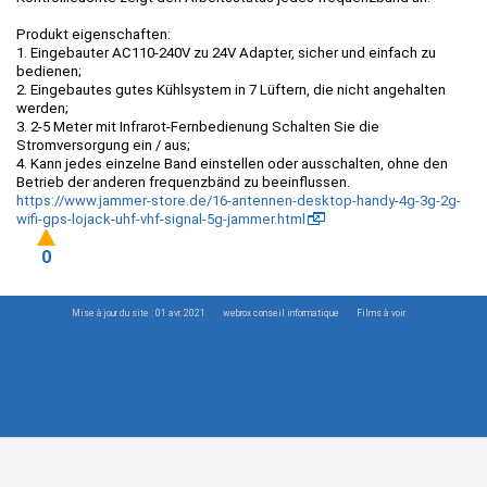
Produkt eigenschaften:
1. Eingebauter AC110-240V zu 24V Adapter, sicher und einfach zu
bedienen;
2. Eingebautes gutes Kühlsystem in 7 Lüftern, die nicht angehalten
werden;
3. 2-5 Meter mit Infrarot-Fernbedienung Schalten Sie die
Stromversorgung ein / aus;
4. Kann jedes einzelne Band einstellen oder ausschalten, ohne den
Betrieb der anderen frequenzbänd zu beeinflussen.
https://www.jammer-store.de/16-antennen-desktop-handy-4g-3g-2g-
wifi-gps-lojack-uhf-vhf-signal-5g-jammer.html
0
Mise à jour du site : 01 avr. 2021
webrox conseil informatique
Films à voir