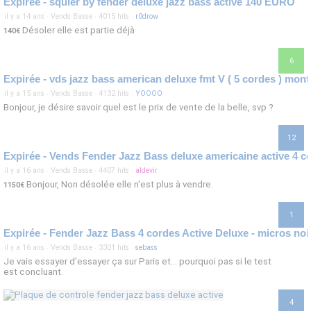
Expirée - squier by fender deluxe jazz bass active 140 EURO
il y a 14 ans
·
Vends Basse
·
4015 hits
·
r0drow
Désoler elle est partie déjà
140€
6
il y a 15 ans
·
Vends Basse
·
4132 hits
·
YOOOO
Bonjour, je désire savoir quel est le prix de vente de la belle, svp ?
12
il y a 16 ans
·
Vends Basse
·
4407 hits
·
aldevir
Bonjour, Non désolée elle n'est plus à vendre.
1150€
1
Expirée - Fender Jazz Bass 4 cordes Active Deluxe - micros noi
il y a 16 ans
·
Vends Basse
·
3301 hits
·
sebass
Je vais essayer d'essayer ça sur Paris et... pourquoi pas si le test
est concluant.
4