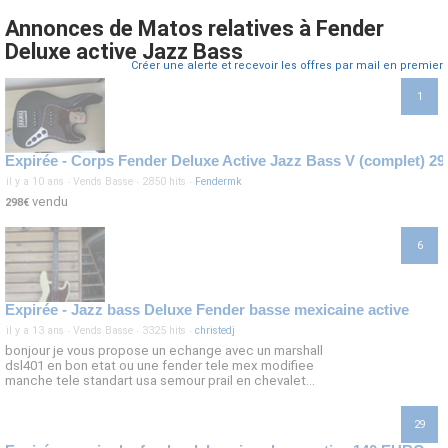
Annonces de Matos relatives à Fender
Deluxe active Jazz Bass
Créer une alerte et recevoir les offres par mail en premier
1
Expirée - Corps Fender Deluxe Active Jazz Bass V (complet) 29
il y a 10 ans
·
Vends Basse
·
2850 hits
·
Fendermk
vendu
298€
6
Expirée - Jazz bass Deluxe Fender basse mexicaine active
il y a 13 ans
·
Vends Basse
·
3325 hits
·
christedj
bonjour je vous propose un echange avec un marshall
dsl401 en bon etat ou une fender tele mex modifiee
manche tele standart usa semour prail en chevalet...
29