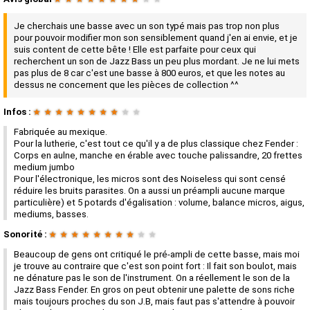
Je cherchais une basse avec un son typé mais pas trop non plus
pour pouvoir modifier mon son sensiblement quand j'en ai envie, et je
suis content de cette bête ! Elle est parfaite pour ceux qui
recherchent un son de Jazz Bass un peu plus mordant. Je ne lui mets
pas plus de 8 car c'est une basse à 800 euros, et que les notes au
dessus ne concernent que les pièces de collection ^^
Infos :
★
★
★
★
★
★
★
★
★
★
Fabriquée au mexique.
Pour la lutherie, c'est tout ce qu'il y a de plus classique chez Fender :
Corps en aulne, manche en érable avec touche palissandre, 20 frettes
medium jumbo
Pour l'électronique, les micros sont des Noiseless qui sont censé
réduire les bruits parasites. On a aussi un préampli aucune marque
particulière) et 5 potards d'égalisation : volume, balance micros, aigus,
mediums, basses.
Sonorité :
★
★
★
★
★
★
★
★
★
★
Beaucoup de gens ont critiqué le pré-ampli de cette basse, mais moi
je trouve au contraire que c'est son point fort : Il fait son boulot, mais
ne dénature pas le son de l'instrument. On a réellement le son de la
Jazz Bass Fender. En gros on peut obtenir une palette de sons riche
mais toujours proches du son J.B, mais faut pas s'attendre à pouvoir