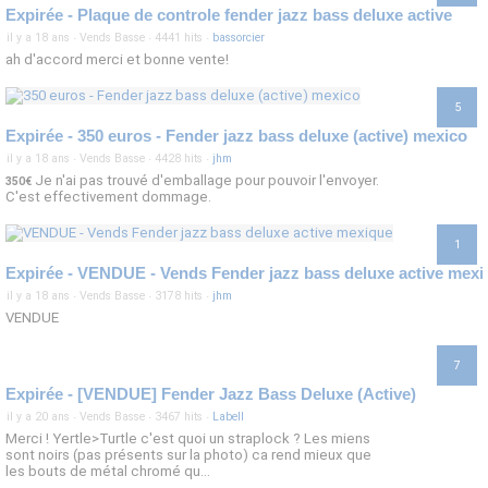
Expirée - Plaque de controle fender jazz bass deluxe active
il y a 18 ans
·
Vends Basse
·
4441 hits
·
bassorcier
ah d'accord merci et bonne vente!
5
Expirée - 350 euros - Fender jazz bass deluxe (active) mexico
il y a 18 ans
·
Vends Basse
·
4428 hits
·
jhm
Je n'ai pas trouvé d'emballage pour pouvoir l'envoyer.
350€
C'est effectivement dommage.
1
Expirée - VENDUE - Vends Fender jazz bass deluxe active mexi
il y a 18 ans
·
Vends Basse
·
3178 hits
·
jhm
VENDUE
7
Expirée - [VENDUE] Fender Jazz Bass Deluxe (Active)
il y a 20 ans
·
Vends Basse
·
3467 hits
·
Labell
Merci ! Yertle>Turtle c'est quoi un straplock ? Les miens
sont noirs (pas présents sur la photo) ca rend mieux que
les bouts de métal chromé qu...