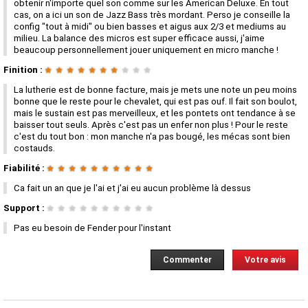
obtenir n'importe quel son comme sur les American Deluxe. En tout
cas, on a ici un son de Jazz Bass très mordant. Perso je conseille la
config "tout à midi" ou bien basses et aigus aux 2/3 et mediums au
milieu. La balance des micros est super efficace aussi, j'aime
beaucoup personnellement jouer uniquement en micro manche !
Finition :
★
★
★
★
★
★
★
★
★
★
La lutherie est de bonne facture, mais je mets une note un peu moins
bonne que le reste pour le chevalet, qui est pas ouf. Il fait son boulot,
mais le sustain est pas merveilleux, et les pontets ont tendance à se
baisser tout seuls. Après c'est pas un enfer non plus ! Pour le reste
c'est du tout bon : mon manche n'a pas bougé, les mécas sont bien
costauds.
Fiabilité :
★
★
★
★
★
★
★
★
★
★
Ca fait un an que je l'ai et j'ai eu aucun problème là dessus
Support :
★
★
★
★
★
★
★
★
★
★
Pas eu besoin de Fender pour l'instant
Commenter
Votre avis