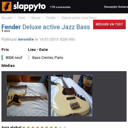
Sweepyto Guitare
179 connectés
>
>
>
>
Accueil
Tests
Basse
Fender
Deluxe active Jazz Bass
RÉDIGER UN TEST
Fender
Deluxe active Jazz Bass
1
avis
Publié par
Aeromite
le
16/01/2013
8206 Hits
Prix
Lieu - Date
800€ neuf
Bass Center, Paris
Médias
Avis global
★
★
★
★
★
★
★
★
★
★