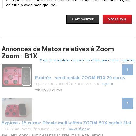
en studio avec mon groupe.
Commenter
Votre avis
Annonces de Matos relatives à Zoom
Zoom - B1X
Créer une alerte et recevoir les offres par mail en premier
8
Expirée - vend pedale ZOOM B1X 20 euros
il y a 12 ans
·
Vends Effets Basse
·
2961 hits
·
haydiou
up 20 euros
20€
6
Expirée - 15 euros: Pédale multi-effets ZOOM B1X parfait état
il y a 14 ans
·
Vends Effets Basse
·
3566 hits
·
WavesOfShame
Hello, donc l'alim n'est pas fournie, mais je te l'envois
15€