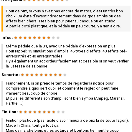
Pour ce prix, si vous n'avez pas encore de matos, c'est un très bon
choix. Ca évite d'investir directement dans de gros amplis ou des
effets bien chers. Très bien pour jouer au casque ou en studio.
A part le côté plastique, et la pédale un peu courte, y a rien à dire.
Infos :
★
★
★
★
★
★
★
★
★
★
Même pédale que la B1, avec une pédale d'expression en plus.
Pour rappel: 13 simulations d'amplis, 46 types d'effets, 40 effets pré-
enregistrés et 40 enregistrables.
Il y a également un accordeur facilement accessible si on veut vérifier
la justesse de sa basse.
Sonorité :
★
★
★
★
★
★
★
★
★
★
Franchement, si on prend le temps de regarder la notice pour
comprendre à quoi sert quoi, et comment le régler, on peut faire
vraiment beaucoup de chose.
Et puis les différents son d'ampli sont bien sympa (Ampeg, Marshall,
Hartke, ...)
Finition :
★
★
★
★
★
★
★
★
★
★
Finition plastique (pas facile d'avoir mieux à ce prix là de toute façon),
Made In China, tout ça tout ça.
Mais ça marche bien, et les potards et boutons tiennent le coup.