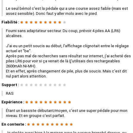
Le seul bémol c'est la pédale qui a une course assez faible (mais est
assez sensible). Donc faut y aller molo avec le pied.
Fiabilité :
★
★
★
★
★
★
★
★
★
★
Fourni sans adaptateur secteur. Du coup, prévoir 4 piles AA (LR6)
alcalines.
J'ai eu un petit soucis au début, l'affichage clignotait entre le réglage
actuel et "be".
Après pas mal de recherches sans résultat sur internet, j'ai acheté des
piles LR6 pour voir si ça venait de là (j’utilisais des rechargeables
2600mAh Ni-MH).
Et en effet, après changement de pile, plus de soucis. Mais c'est dit
nul part alors attention.
Support :
★
★
★
★
★
★
★
★
★
★
RAS
Expérience :
★
★
★
★
★
★
★
★
★
★
Étant un bassiste débutant/moyen, c'est une super pédale pour mon
niveau. Et en groupe c'est parfait.
En contexte :
★
★
★
★
★
★
★
★
★
★
Je répète aussi bien à la maison avec le casque branché dessus, ou