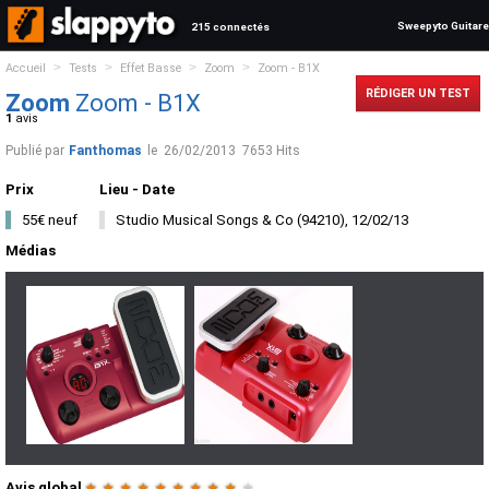
Sweepyto Guitare
215 connectés
>
>
>
>
Accueil
Tests
Effet Basse
Zoom
Zoom - B1X
RÉDIGER UN TEST
Zoom
Zoom - B1X
1
avis
Publié par
Fanthomas
le
26/02/2013
7653 Hits
Prix
Lieu - Date
55€ neuf
Studio Musical Songs & Co (94210), 12/02/13
Médias
Avis global
★
★
★
★
★
★
★
★
★
★