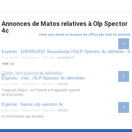
Annonces de Matos relatives à Olp Spector
4c
Créer une alerte et recevoir les offres par mail en premier
2
Expirée - [VENDUE]!! Soundsclip !!OLP Spector 4c défrétée -10
il y a 16 ans
·
Vends Basse
·
2967 hits
·
manfred741
Up
100€
9
Expirée - Vds : OLP Spector 4c défrettée
il y a 18 ans
·
Vends Basse
·
3450 hits
·
khwadj
Toujours dispo. Je t'invite à m'appeler quand
tu le pourras.
Expirée - basse olp spector 4c
3
il y a 19 ans
·
Vends Basse
·
3423 hits
·
defbass
tu m'etonnes (up inside)