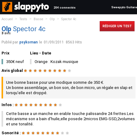
Sweepyto Guitare
204 connectés
>
>
>
>
Accueil
Tests
Basse
Olp
Spector 4c
RÉDIGER UN TEST
Olp
Spector 4c
3
avis
Publié par
psykoman
le
01/09/2011
8563 Hits
Prix
Lieu - Date
350€ neuf
Orange : Kozak musique
Avis global
★
★
★
★
★
★
★
★
★
★
Une bonne basse pour une modique somme de 350 €.
Un bonne assemblage, un bon son, de bon micro, un régale en slap et
lorsqu'elle est droppé.
Infos :
★
★
★
★
★
★
★
★
★
★
Cette basse a un manche en erable touche palissandre 24 frettes.Les
mécanisme son a bain d'huile,elle posede 2micros EMG-SSD,2volumes
et une tonalité.
Sonorité :
★
★
★
★
★
★
★
★
★
★