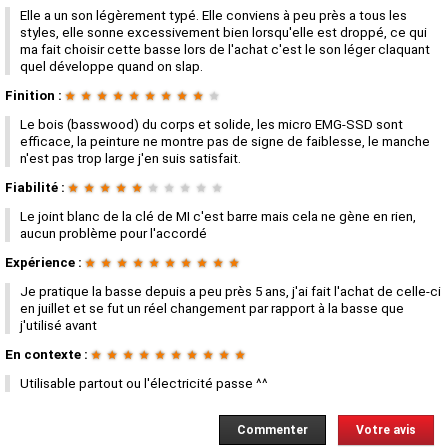
Elle a un son légèrement typé. Elle conviens à peu près a tous les
styles, elle sonne excessivement bien lorsqu'elle est droppé, ce qui
ma fait choisir cette basse lors de l'achat c'est le son léger claquant
quel développe quand on slap.
Finition :
★
★
★
★
★
★
★
★
★
★
Le bois (basswood) du corps et solide, les micro EMG-SSD sont
efficace, la peinture ne montre pas de signe de faiblesse, le manche
n'est pas trop large j'en suis satisfait.
Fiabilité :
★
★
★
★
★
★
★
★
★
★
Le joint blanc de la clé de MI c'est barre mais cela ne gène en rien,
aucun problème pour l'accordé
Expérience :
★
★
★
★
★
★
★
★
★
★
Je pratique la basse depuis a peu près 5 ans, j'ai fait l'achat de celle-ci
en juillet et se fut un réel changement par rapport à la basse que
j'utilisé avant
En contexte :
★
★
★
★
★
★
★
★
★
★
Utilisable partout ou l'électricité passe ^^
Commenter
Votre avis