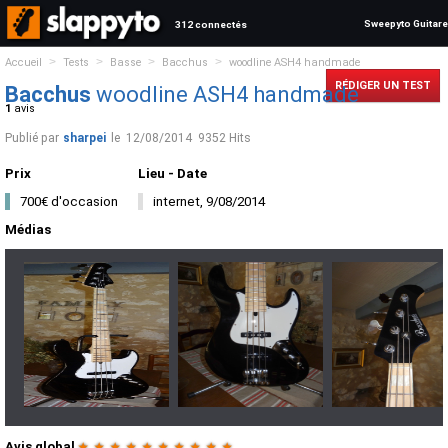
Sweepyto Guitare
312 connectés
>
>
>
>
Accueil
Tests
Basse
Bacchus
woodline ASH4 handmade
RÉDIGER UN TEST
Bacchus
woodline ASH4 handmade
1
avis
Publié par
sharpei
le
12/08/2014
9352 Hits
Prix
Lieu - Date
700€ d'occasion
internet, 9/08/2014
Médias
Avis global
★
★
★
★
★
★
★
★
★
★