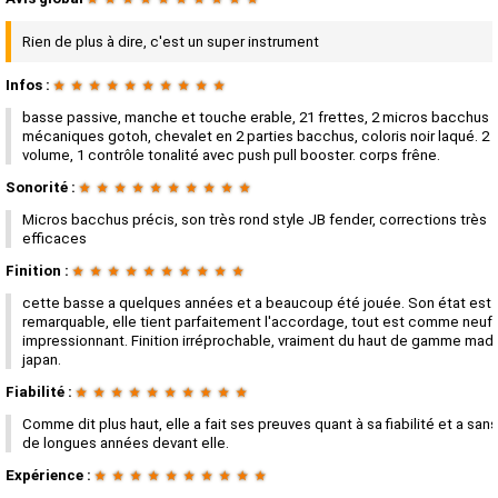
Rien de plus à dire, c'est un super instrument
Infos :
★
★
★
★
★
★
★
★
★
★
basse passive, manche et touche erable, 21 frettes, 2 micros bacchus 
mécaniques gotoh, chevalet en 2 parties bacchus, coloris noir laqué. 2 
volume, 1 contrôle tonalité avec push pull booster. corps frêne.
Sonorité :
★
★
★
★
★
★
★
★
★
★
Micros bacchus précis, son très rond style JB fender, corrections très
efficaces
Finition :
★
★
★
★
★
★
★
★
★
★
cette basse a quelques années et a beaucoup été jouée. Son état est
remarquable, elle tient parfaitement l'accordage, tout est comme neuf 
impressionnant. Finition irréprochable, vraiment du haut de gamme made
japan.
Fiabilité :
★
★
★
★
★
★
★
★
★
★
Comme dit plus haut, elle a fait ses preuves quant à sa fiabilité et a san
de longues années devant elle.
Expérience :
★
★
★
★
★
★
★
★
★
★