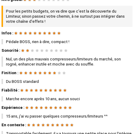
Pour les petits budgets, on va dire que c'est la découverte du
Limiteur, sinon passez votre chemin, à ne surtout pas intégrer dans
votre chaîne d'effets !
Infos :
★
★
★
★
★
★
★
★
★
★
Pédale BOSS, rien à dire, compact !
Sonorité :
★
★
★
★
★
★
★
★
★
★
Nul, un des plus mauvais compresseurs/limiteurs du marché, son
rogné, enhancer inutile et moche avec du souffle.
Finition :
★
★
★
★
★
★
★
★
★
★
Du BOSS standard
Fiabilité :
★
★
★
★
★
★
★
★
★
★
Marche encore après 10 ans, aucun souci
Expérience :
★
★
★
★
★
★
★
★
★
★
15 ans, j'ai vu passer quelques compresseurs/limiteurs ^^
En contexte :
★
★
★
★
★
★
★
★
★
★
Transportable facilement, il y a toujours une petite place pour l'intègre