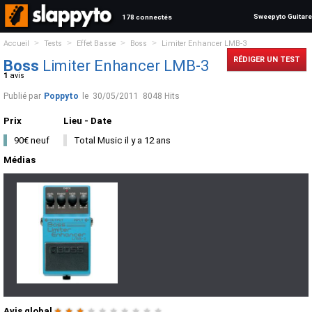
Sweepyto Guitare
178 connectés
>
>
>
>
Accueil
Tests
Effet Basse
Boss
Limiter Enhancer LMB-3
RÉDIGER UN TEST
Boss
Limiter Enhancer LMB-3
1
avis
Publié par
Poppyto
le
30/05/2011
8048 Hits
Prix
Lieu - Date
90€ neuf
Total Music il y a 12 ans
Médias
Avis global
★
★
★
★
★
★
★
★
★
★