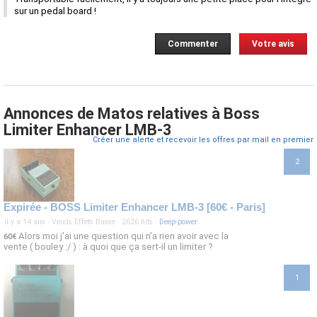
sur un pedal board !
Commenter
Votre avis
Annonces de Matos relatives à Boss
Limiter Enhancer LMB-3
Créer une alerte et recevoir les offres par mail en premier
2
Expirée - BOSS Limiter Enhancer LMB-3 [60€ - Paris]
il y a 14 ans
·
Vends Effets Basse
·
2626 hits
·
Deep-power
Alors moi j'ai une question qui n'a rien avoir avec la
60€
vente ( bouley :/ ) : à quoi que ça sert-il un limiter ?
1