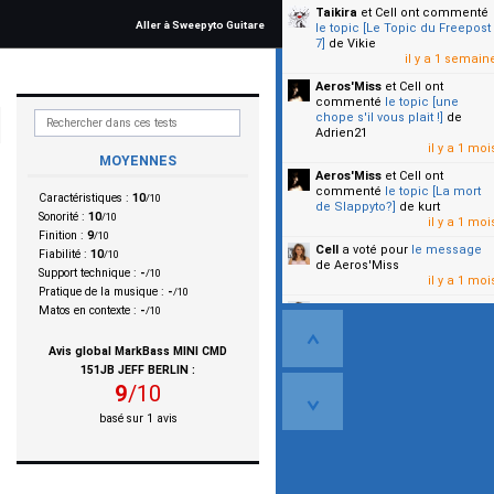
Taikira
et Cell
ont commenté
Aller à Sweepyto Guitare
le topic [Le Topic du Freepost
7]
de Vikie
il y a 1 semain
Aeros'Miss
et Cell
ont
commenté
le topic [une
chope s'il vous plait !]
de
Adrien21
il y a 1 moi
MOYENNES
Aeros'Miss
et Cell
ont
commenté
le topic [La mort
Caractéristiques :
10
/10
de Slappyto?]
de kurt
Sonorité :
10
/10
il y a 1 moi
Finition :
9
/10
Cell
a voté pour
le message
Fiabilité :
10
/10
de Aeros'Miss
Support technique :
-
/10
il y a 1 moi
Pratique de la musique :
-
/10
Cell
a voté pour
le message
Matos en contexte :
-
/10
de Malicia
il y a 1 moi
Avis global
MarkBass MINI CMD
151JB JEFF BERLIN
:
▼
9
/
10
basé sur
1
avis