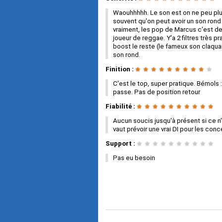
Waouhhhhh. Le son est on ne peu plus
souvent qu'on peut avoir un son rond
vraiment, les pop de Marcus c'est de 
joueur de reggae. Y'a 2 filtres très 
boost le reste (le fameux son claqua
son rond.
Finition :
★
★
★
★
★
★
★
★
★
★
C'est le top, super pratique. Bémols :
passe. Pas de position retour
Fiabilité :
★
★
★
★
★
★
★
★
★
★
Aucun soucis jusqu'à présent si ce n'e
vaut prévoir une vrai DI pour les con
Support :
★
★
★
★
★
★
★
★
★
★
Pas eu besoin