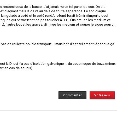
 respectueux de la basse. J'ai jamais vu un tel panel de son. On dit
 et claquant mais là ca va au dela de toute esperance. Le son claque
la rigolade à coté et le coté rond/profond ferait frémir n'importe quel
pratiques qui permettent de pas toucher à l'EQ. L'un creuse les médium et
nt), l'autre boost les graves, diminue les medium et coupe le aigue pour un
 pas de roulette pour le transport ... mais bon il est tellement léger que ça
st la DI qui n'a pas d'isolation galvanique ... du coup risque de buzz (mieux
cert en cas de soucis)
Commenter
Votre avis