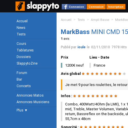
Connexion
Connexion
Inscription
>
>
>
Accueil
Tests
Ampli Basse
MarkBa
Accueil
News
MarkBass
MINI CMD 15
Tests
1
avis
Cours
Publié par
ioule
le
02/11/2010
7978 Hits
Tablatures
Dossiers
Prix
Lieu - Date
SlappytoZine
1200€ neuf
France
Forum
Avis global
★
★
★
★
★
★
★
★
★
★
Bar
Je met 9 pour les roulettes, le retour e
Concerts
Annonces Matos
Infos :
★
★
★
★
★
★
★
★
★
★
Annonces Musiciens
Combo, 400Watt/4Ohm (la LMII), 1 x 
mid, Treble, Master Volumen, Variable
Plus ▼
return, Bassreflex on the backside, ul
55,7cm x 48cm
Sonorité :
★
★
★
★
★
★
★
★
★
★