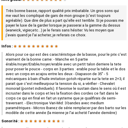
Très bonne basse, rapport qualité prix imbatable. Un gros sons qui
me vaut les compliqué de gars de mon groupe (c'est toujours
agréable). Que dire de plus a part qu'elle est terrible. Si je pouvais me
payer le luxe de la garder lorsque je passerai a la gamme du dessus
(warwick, vigier,etc...) je le ferais sans hésiter. Vu les moyen que
j'avais quand je l'ai acheter, je referais ce choix.
Infos :
★
★
★
★
★
★
★
★
★
★
Alors pour ce qui est des caractéristique de la basse, pour le prix c'est
vraiment de la bonne came: - Manche en 5 partie
érable/noyer/Erable/noyer/erable avec un petit talon derriere la tete
pour poser le pouce - corps en 3 parties : erable pour la table et le dos
avec un corps en acajou entre les deux - Diapason de 35" - 5
mécaniques à bain d'huile imitation gotoh répartie sur la tete en 2+3, il
parait que c'est meilleurpour la tension du si, a vérifier - Chevalet
monorail (pontet individuels). Il favorise le sustain dans le sens où il est
incruster dans le corps et les la fixation des cordes ce fait dans le
corps ce qui en final en fait un systeme que je qualifirais de semi-
traversant. - Electronique Vari-Mid: 3 bandes avec medium
paramétriques - Micros Ibanez de série remplacer par des barto sur les
modèle de cette année (la mienne je l'ai acheté l'année dernière)
Sonorité :
★
★
★
★
★
★
★
★
★
★