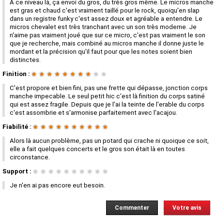
A ce niveau là, ça envoi du gros, du très gros même. Le micros manche
est gras et chaud c'est vraiment taillé pour le rock, quoiqu'en slap
dans un registre funky c'est assez doux et agréable a entendre. Le
micros chevalet est très tranchant avec un son très moderne. Je
n'aime pas vraiment joué que sur ce micro, c'est pas vraiment le son
que je recherche, mais combiné au micros manche il donne juste le
mordant et la précision qu'il faut pour que les notes soient bien
distinctes.
Finition :
★
★
★
★
★
★
★
★
★
★
C'est propore et bien fini, pas une frette qui dépasse, jonction corps
manche impecable. Le seul petit hic c'est là finition du corps satiné
qui est assez fragile. Depuis que je l'ai la teinte de l'erable du corps
c'est assombrie et s'armonise parfaitement avec l'acajou.
Fiabilité :
★
★
★
★
★
★
★
★
★
★
Alors là aucun problème, pas un potard qui crache ni quoique ce soit,
elle a fait quelques concerts et le gros son était là en toutes
circonstance.
Support :
★
★
★
★
★
★
★
★
★
★
Je n'en ai pas encore eut besoin.
Commenter
Votre avis