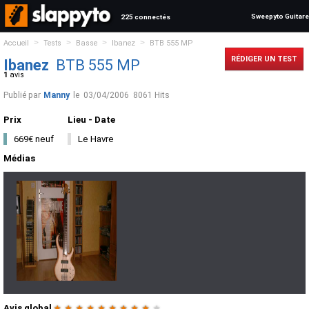
Sweepyto Guitare
225 connectés
>
>
>
>
Accueil
Tests
Basse
Ibanez
BTB 555 MP
RÉDIGER UN TEST
Ibanez
BTB 555 MP
1
avis
Publié par
Manny
le
03/04/2006
8061 Hits
Prix
Lieu - Date
669€ neuf
Le Havre
Médias
Avis global
★
★
★
★
★
★
★
★
★
★