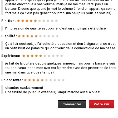
guitare électrique à bas volume, mais je ne me mesurerai pas à un
batteur. Disons que quand je met le volume à fond en appart, ça sonne
fort mais ça n'est pas gênant pour moi (un peu plus pour les voisins).
Finition :
★
★
★
★
★
★
★
★
★
★
l'impression de qualité est bonne, c'est un ampli qui a été utilisé
Fiabilité :
★
★
★
★
★
★
★
★
★
★
Ça à l'air costaud, je l'ai acheté d'occasion et rien à signaler si ce n'est
un petit bruit de parasite qui doit venir de la connectique de ma basse.
Expérience :
★
★
★
★
★
★
★
★
★
★
je fait de la guitare depuis quelques années, mais pour la basse je suis
tout nouveau, donc mon avis est à prendre avec des pincettes (le ferai
une maj dans quelques temps)
En contexte :
★
★
★
★
★
★
★
★
★
★
chambre exclusivement
Possibilité de jouer un extérieur, l'ampli marche aussi à piles!
Commenter
Votre avis