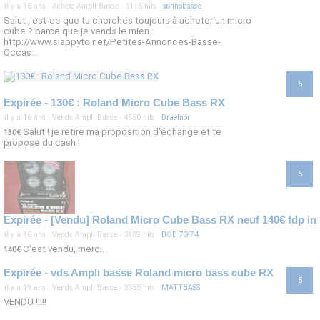
il y a 16 ans
·
Achète Ampli Basse
·
3115 hits
·
sonnobasse
Salut , est-ce que tu cherches toujours à acheter un micro
cube ? parce que je vends le mien :
http://www.slappyto.net/Petites-Annonces-Basse-
Occas...
6
Expirée - 130€ : Roland Micro Cube Bass RX
il y a 16 ans
·
Vends Ampli Basse
·
4550 hits
·
Draelnor
Salut ! je retire ma proposition d'échange et te
130€
propose du cash !
5
Expirée - [Vendu] Roland Micro Cube Bass RX neuf 140€ fdp inc
il y a 16 ans
·
Vends Ampli Basse
·
3189 hits
·
BOB 73-74
C'est vendu, merci.
140€
Expirée - vds Ampli basse Roland micro bass cube RX
5
il y a 19 ans
·
Vends Ampli Basse
·
3355 hits
·
MATTBASS
VENDU !!!!!