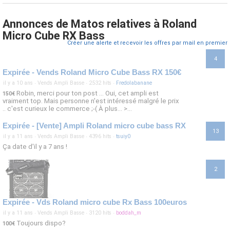
Annonces de Matos relatives à Roland
Micro Cube RX Bass
Créer une alerte et recevoir les offres par mail en premier
4
Expirée - Vends Roland Micro Cube Bass RX 150€
il y a 10 ans
·
Vends Ampli Basse
·
2532 hits
·
Fredolabanane
Robin, merci pour ton post ... Oui, cet ampli est
150€
vraiment top. Mais personne n'est intéressé malgré le prix
.. c'est curieux le commerce ;-( À plus... >...
Expirée - [Vente] Ampli Roland micro cube bass RX
13
il y a 11 ans
·
Vends Ampli Basse
·
4396 hits
·
tsuiy0
Ça date d'il y a 7 ans !
2
Expirée - Vds Roland micro cube Rx Bass 100euros
il y a 11 ans
·
Vends Ampli Basse
·
3120 hits
·
boddah_m
Toujours dispo?
100€