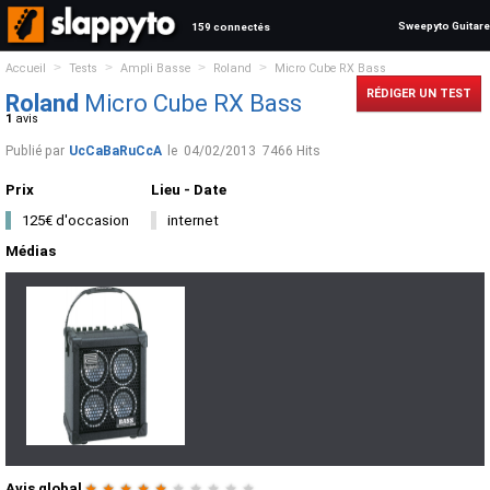
Sweepyto Guitare
159 connectés
>
>
>
>
Accueil
Tests
Ampli Basse
Roland
Micro Cube RX Bass
RÉDIGER UN TEST
Roland
Micro Cube RX Bass
1
avis
Publié par
UcCaBaRuCcA
le
04/02/2013
7466 Hits
Prix
Lieu - Date
125€ d'occasion
internet
Médias
Avis global
★
★
★
★
★
★
★
★
★
★