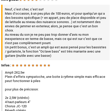
Neuf, c'est cher, c'est sur!
Mais d'occasion, à un peu plus de 100 euros, et pour quelqu'un qui a
des besoins spécifique (= en appart, peu de place disponible et peu
de latitude au niveau des nuisance sonores...) et notamment des
envies de jammer en exterieur, alors, je pense que c'est un bon
choix.
Au niveau du son je ne peu pas trop donner d'avis vu mon
inexperience en terme de basse, mais ce qui est sur c'est que ce
n'est pas complètement pourri.
Un petit bonus, c'est un ampli qui est aussi pensé pour les bassistes
/ guitariste, la fonction "Octave bass" est très marrante avec une
guitare (inutile avec une basse)
Infos :
★
★
★
★
★
★
★
★
★
★
Ampli 2X2,5w
Plein d'effets sympatoche, une boite à rythme simple mais efficace
peut fonctionner à piles
pour plus de précision:
2x 2,5W (stéréo)
4 haut-parleurs 4"
Chorus JC-120
Réverb stéréo