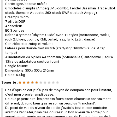
Sortie ligne/casque stéréo
6 modèles d'amplis (Ampeg B-15 combo, Fender Bassman, Trace Elliot
stack, thomann Acoustic 360, stack SWR et stack Ampeg)
Préampli micro
7 effets DSP
Accordeur
EQ 3 bandes
Boîtes à rythmes 'Rhythm Guide' avec 11 styles (métronome, rock 1,
rock 2, blues, country, R&B, ballad, jazz, funk, Latin, dance)
Contrôles start/stop et volume
Entrées pour double footswitch (start/stop 'Rhythm Guide' & tap
tempo)
Alimentation via 6 piles AA thomann (optionnelles) autonomie jusqu'à
13hrs ou adaptateur secteur fourni
Sangle fournie
Dimensions: 300 x 300 x 210mm
Poids: 6,4 kg
Sonorité :
★
★
★
★
★
★
★
★
★
★
Pas d'opinion car je n'ai pas de moyen de comparaison pour l'instant,
c'est mon premier ampli basse.
Ce que je peux dire: les presets fournissent chacun un son vraiment
différent, du rond bien gras au son un peu plus "tranchant".
Du point de vue du niveau de sortie, j'avais lu tout et son contraire
avant de l'acheter, bilan des courses: un bon niveau de sortie pour
appartement, après ça va pour jammer avec de l'acoustique ou de la