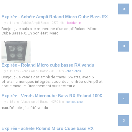
0
Expirée - Achète Ampli Roland Micro Cube Bass RX
il y a 11 ans
·
Achète Ampli Basse
·
2879 hits
·
boddah_m
Bonjour, Je suis a le recherche d'un ampli Roland Micro
Cube Bass RX. En bon état. Merci.
0
Expirée - Roland Micro cube basse RX vendu
il y a 12 ans
·
Vends Ampli Basse
·
3103 hits
·
charlichou
Bonjour, Je vends cet ampli de travail 5 watts, avec 6
effets numériques intégrés, accordeur, entrée cd/mp3 et
sortie casque. Branchement sur secteur o...
Expirée - Vends Microcube Bass RX Roland 100€
4
il y a 15 ans
·
Vends Ampli Basse
·
4270 hits
·
sonnobasse
Désolé , il a été vendu
100€
3
Expirée - achete Roland Micro Cube bass RX