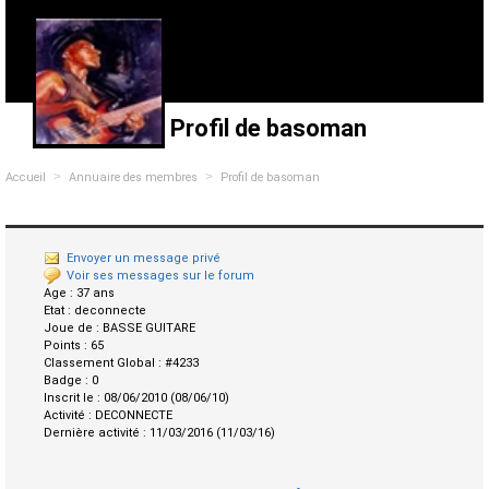
Profil de basoman
>
>
Accueil
Annuaire des membres
Profil de basoman
Envoyer un message privé
Voir ses messages sur le forum
Age :
37 ans
Etat :
deconnecte
Joue de :
BASSE GUITARE
Points :
65
Classement Global :
#4233
Badge :
0
Inscrit le :
08/06/2010 (08/06/10)
Activité :
DECONNECTE
Dernière activité :
11/03/2016 (11/03/16)