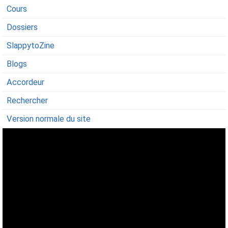
Cours
Dossiers
SlappytoZine
Blogs
Accordeur
Rechercher
Version normale du site