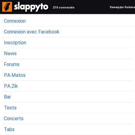
Sweepyto Guitare
210 connectés
Connexion
Connexion avec Facebook
Inscription
News
Forums
P.A.Matos
P.A.Zik
Bar
Tests
Concerts
Tabs