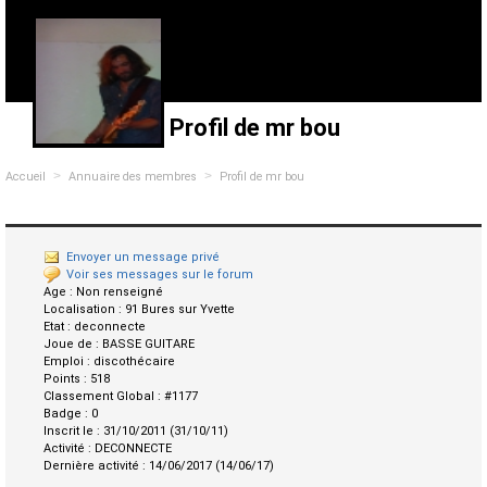
Profil de mr bou
>
>
Accueil
Annuaire des membres
Profil de mr bou
Envoyer un message privé
Voir ses messages sur le forum
Age :
Non renseigné
Localisation :
91 Bures sur Yvette
Etat :
deconnecte
Joue de :
BASSE GUITARE
Emploi :
discothécaire
Points :
518
Classement Global :
#1177
Badge :
0
Inscrit le :
31/10/2011 (31/10/11)
Activité :
DECONNECTE
Dernière activité :
14/06/2017 (14/06/17)