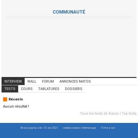
COMMUNAUTÉ
INTERVIEW
WALL
FORUM
ANNONCES MATOS
ANNONCES MUSICIENS
CONCERTS
TESTS
COURS
TABLATURES
DOSSIERS
Récents
Aucun résultat !
Tous les tests de Basse
|
Top tests
Mise à jour du site : 01 avr. 2021
webrox conseil informatique
Films à voir