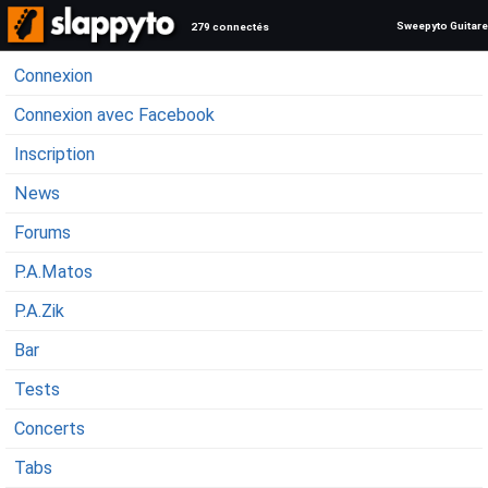
Sweepyto Guitare
279 connectés
Connexion
Connexion avec Facebook
Inscription
News
Forums
P.A.Matos
P.A.Zik
Bar
Tests
Concerts
Tabs