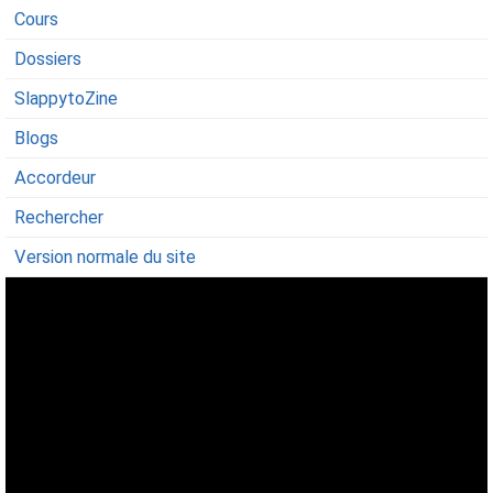
Cours
Dossiers
SlappytoZine
Blogs
Accordeur
Rechercher
Version normale du site