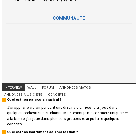
Dernière activité :
30/01/2017 (30/01/17)
COMMUNAUTÉ
INTERVIEW
WALL
FORUM
ANNONCES MATOS
ANNONCES MUSICIENS
CONCERTS
Quel est ton parcours musical ?
J'ai appris le violon pendant une dizaine d'années. J'ai joué dans
quelques orchestres d'étudiants. Maintenant je me consacre uniquement
à la basse, j'ai joué dans plusieurs groupes,et ai pu faire quelques
concerts.
Quel est ton instrument de prédilection ?