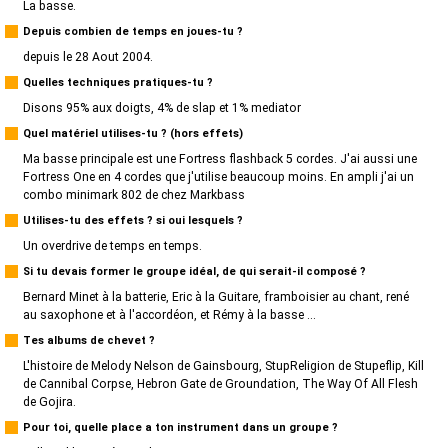
La basse.
Depuis combien de temps en joues-tu ?
depuis le 28 Aout 2004.
Quelles techniques pratiques-tu ?
Disons 95% aux doigts, 4% de slap et 1% mediator
Quel matériel utilises-tu ? (hors effets)
Ma basse principale est une Fortress flashback 5 cordes. J'ai aussi une
Fortress One en 4 cordes que j'utilise beaucoup moins. En ampli j'ai un
combo minimark 802 de chez Markbass
Utilises-tu des effets ? si oui lesquels ?
Un overdrive de temps en temps.
Si tu devais former le groupe idéal, de qui serait-il composé ?
Bernard Minet à la batterie, Eric à la Guitare, framboisier au chant, rené
au saxophone et à l'accordéon, et Rémy à la basse ...
Tes albums de chevet ?
L'histoire de Melody Nelson de Gainsbourg, StupReligion de Stupeflip, Kill
de Cannibal Corpse, Hebron Gate de Groundation, The Way Of All Flesh
de Gojira.
Pour toi, quelle place a ton instrument dans un groupe ?