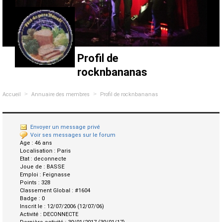
Profil de
rocknbananas
>
>
Accueil
Annuaire des membres
Profil de rocknbananas
Envoyer un message privé
Voir ses messages sur le forum
Age :
46 ans
Localisation :
Paris
Etat :
deconnecte
Joue de :
BASSE
Emploi :
Feignasse
Points :
328
Classement Global :
#1604
Badge :
0
Inscrit le :
12/07/2006 (12/07/06)
Activité :
DECONNECTE