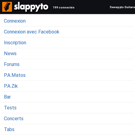
Sweepyto Guitare
199 connectés
Connexion
Connexion avec Facebook
Inscription
News
Forums
P.A.Matos
P.A.Zik
Bar
Tests
Concerts
Tabs