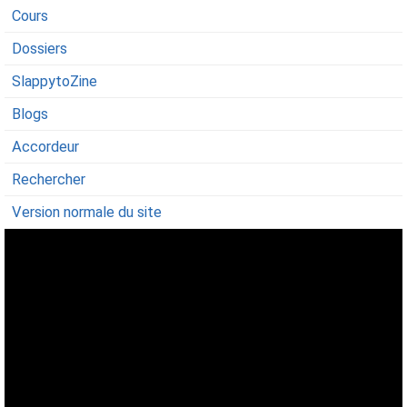
Cours
Dossiers
SlappytoZine
Blogs
Accordeur
Rechercher
Version normale du site