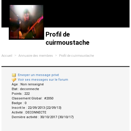
Profil de
cuirmoustache
>
>
Accueil
Annuaire des membres
Profil de cuirmoustache
Envoyer un message privé
Voir ses messages sur le forum
Age :
Non renseigné
Etat :
deconnecte
Points :
222
Classement Global :
#2050
Badge :
0
Inscrit le :
22/09/2013 (22/09/13)
Activité :
DECONNECTE
Dernière activité :
30/10/2017 (30/10/17)