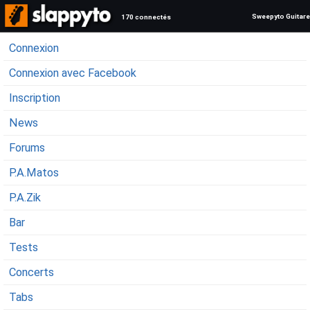
Sweepyto Guitare
170 connectés
Connexion
Connexion avec Facebook
Inscription
News
Forums
P.A.Matos
P.A.Zik
Bar
Tests
Concerts
Tabs