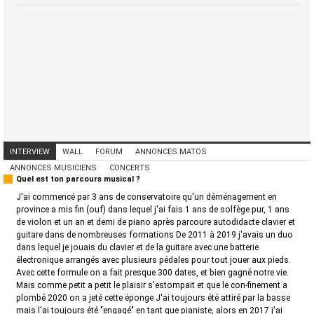
INTERVIEW
WALL
FORUM
ANNONCES MATOS
ANNONCES MUSICIENS
CONCERTS
Quel est ton parcours musical ?
J'ai commencé par 3 ans de conservatoire qu'un déménagement en
province a mis fin (ouf) dans lequel j'ai fais 1 ans de solfège pur, 1 ans
de violon et un an et demi de piano après parcoure autodidacte clavier et
guitare dans de nombreuses formations De 2011 à 2019 j'avais un duo
dans lequel je jouais du clavier et de la guitare avec une batterie
électronique arrangés avec plusieurs pédales pour tout jouer aux pieds.
Avec cette formule on a fait presque 300 dates, et bien gagné notre vie.
Mais comme petit a petit le plaisir s'estompait et que le con-finement a
plombé 2020 on a jeté cette éponge J'ai toujours été attiré par la basse
mais l'ai toujours été "engagé" en tant que pianiste, alors en 2017 j'ai