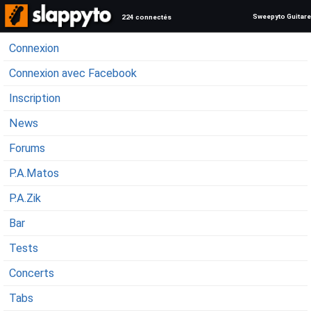
Sweepyto Guitare
224 connectés
Connexion
Connexion avec Facebook
Inscription
News
Forums
P.A.Matos
P.A.Zik
Bar
Tests
Concerts
Tabs