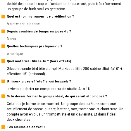
décidé de passer le cap en fondant un tribute rock, puis très récemment
un groupe de funk soul en gestation
Quel est ton instrument de prédilection ?
Maintenant la basse
Depuis combien de temps en joues-tu ?
3 ans
Quelles techniques pratiques-tu ?
empirique
Quel matériel utilises-tu ? (hors effets)
Gibson thunderbird tête d'ampli Markbass little 250 cabine elliot 4x10" +
célestion 15" (artisanal)
Utilises-tu des effets ? si oui lesquels ?
je viens d'acheter un compresseur de studio Alto 1U
Si tu devais former le groupe idéal, de qui serait-il composé ?
Celui que je forme en ce moment. Un groupe de soul/funk composé
actuellement de basse, guitare, batterie, sax, trombone, et chanteuse. On
compte avoir en plus un trompettiste et un clavieriste. Et dans l'idéal
deux choristes
Tes albums de chevet ?