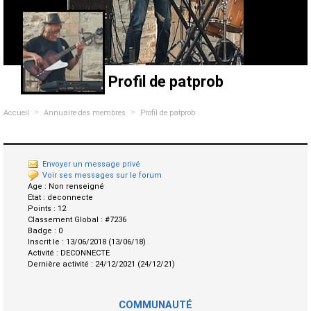
Profil de patprob
>
>
Accueil
Annuaire des membres
Profil de patprob
Envoyer un message privé
Voir ses messages sur le forum
Age :
Non renseigné
Etat :
deconnecte
Points :
12
Classement Global :
#7236
Badge :
0
Inscrit le :
13/06/2018 (13/06/18)
Activité :
DECONNECTE
Dernière activité :
24/12/2021 (24/12/21)
COMMUNAUTÉ