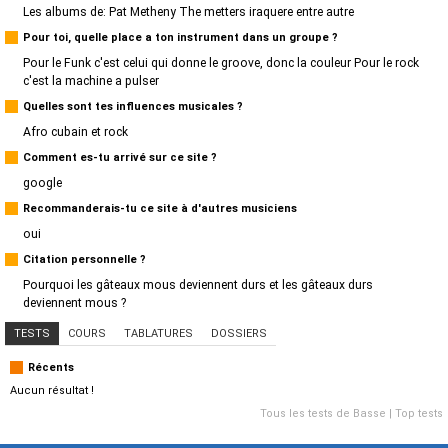
Les albums de: Pat Metheny The metters iraquere entre autre
Pour toi, quelle place a ton instrument dans un groupe ?
Pour le Funk c'est celui qui donne le groove, donc la couleur Pour le rock
c'est la machine a pulser
Quelles sont tes influences musicales ?
Afro cubain et rock
Comment es-tu arrivé sur ce site ?
google
Recommanderais-tu ce site à d'autres musiciens
oui
Citation personnelle ?
Pourquoi les gâteaux mous deviennent durs et les gâteaux durs
deviennent mous ?
TESTS
COURS
TABLATURES
DOSSIERS
Récents
Aucun résultat !
Tous les tests de Basse
|
Top tests