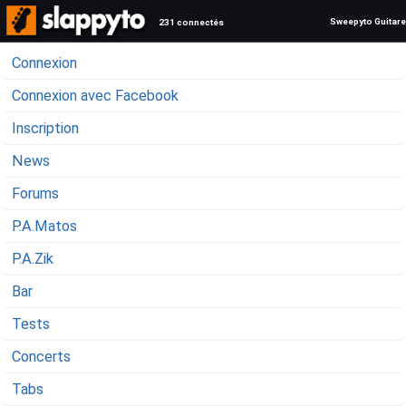
Sweepyto Guitare
231 connectés
Connexion
Connexion avec Facebook
Inscription
News
Forums
P.A.Matos
P.A.Zik
Bar
Tests
Concerts
Tabs