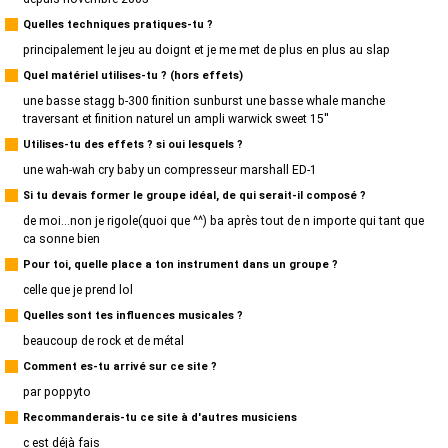
Quelles techniques pratiques-tu ?
principalement le jeu au doignt et je me met de plus en plus au slap
Quel matériel utilises-tu ? (hors effets)
une basse stagg b-300 finition sunburst une basse whale manche
traversant et finition naturel un ampli warwick sweet 15''
Utilises-tu des effets ? si oui lesquels ?
une wah-wah cry baby un compresseur marshall ED-1
Si tu devais former le groupe idéal, de qui serait-il composé ?
de moi...non je rigole(quoi que ^^) ba après tout de n importe qui tant que
ca sonne bien
Pour toi, quelle place a ton instrument dans un groupe ?
celle que je prend lol
Quelles sont tes influences musicales ?
beaucoup de rock et de métal
Comment es-tu arrivé sur ce site ?
par poppyto
Recommanderais-tu ce site à d'autres musiciens
c est déjà fais