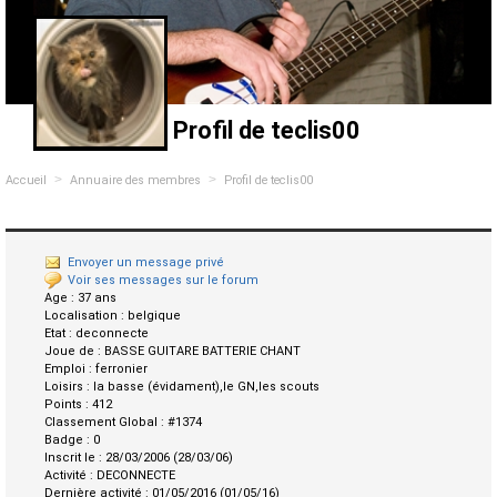
Profil de teclis00
>
>
Accueil
Annuaire des membres
Profil de teclis00
Envoyer un message privé
Voir ses messages sur le forum
Age :
37 ans
Localisation :
belgique
Etat :
deconnecte
Joue de :
BASSE GUITARE BATTERIE CHANT
Emploi :
ferronier
Loisirs :
la basse (évidament),le GN,les scouts
Points :
412
Classement Global :
#1374
Badge :
0
Inscrit le :
28/03/2006 (28/03/06)
Activité :
DECONNECTE
Dernière activité :
01/05/2016 (01/05/16)