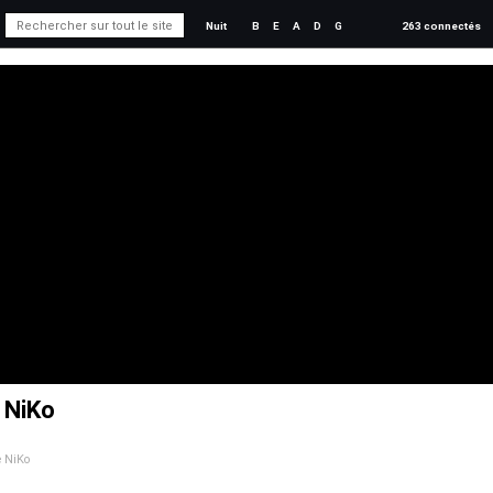
Nuit
B
E
A
D
G
263 connectés
e NiKo
e NiKo