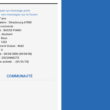
oyer un message privé
r ses messages sur le forum
7 ans
ation :
Strasbourg 67000
econnecte
e :
BASSE PIANO
 :
étudiant
:
Bass
:
1253
ment Global :
#642
:
0
le :
04/04/2006 (04/04/06)
 :
DECONNECTE
e activité :
- (01/01/70)
COMMUNAUTÉ