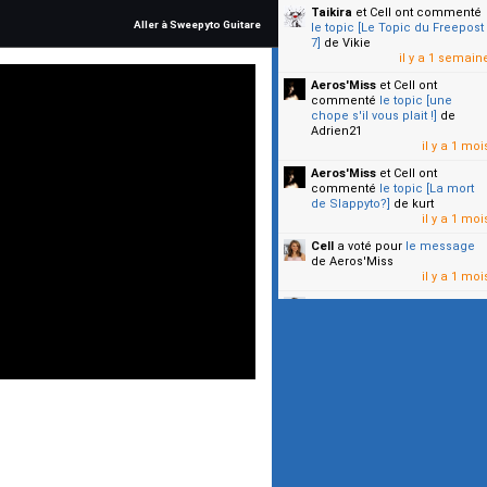
Taikira
et Cell
ont commenté
Aller à Sweepyto Guitare
le topic [Le Topic du Freepost
7]
de Vikie
il y a 1 semain
Aeros'Miss
et Cell
ont
commenté
le topic [une
chope s'il vous plait !]
de
Adrien21
il y a 1 moi
Aeros'Miss
et Cell
ont
commenté
le topic [La mort
de Slappyto?]
de kurt
il y a 1 moi
Cell
a voté pour
le message
de Aeros'Miss
il y a 1 moi
Cell
a voté pour
le message
de Malicia
il y a 1 moi
▼