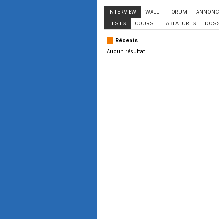
INTERVIEW
WALL
FORUM
ANNONC
TESTS
COURS
TABLATURES
DOSS
Récents
Aucun résultat !