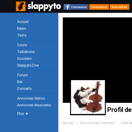
Connexion
Connexion
Inscription
Accueil
News
Tests
Cours
Tablatures
Dossiers
SlappytoZine
Forum
Bar
Concerts
Annonces Matos
Annonces Musiciens
Profil d
Plus ▼
>
>
Accueil
Annuaire des membres
Profil d