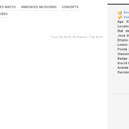
ES MATOS
ANNONCES MUSICIENS
CONCERTS
Env
IERS
Voi
Age :
3
Localis
Etat :
d
Joue d
Tous les tests de Basse
|
Top tests
Emploi
Loisirs 
Points 
Classe
Badge 
Inscrit 
Activité
Dernièr