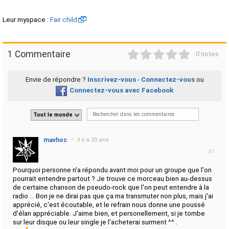
Leur myspace :
Fair child
1
2
3
4
5
1 Commentaire
0 notes
Envie de répondre ?
Inscrivez-vous
-
Connectez-vous
ou
Connectez-vous avec Facebook
Tout le monde
mavhoc
•
il y a 20 ans
#1
Pourquoi personne n'a répondu avant moi pour un groupe que l'on
pourrait entendre partout ? Je trouve ce morceau bien au-dessus
de certaine chanson de pseudo-rock que l'on peut entendre à la
radio ... Bon je ne dirai pas que ça ma transmuter non plus, mais j'ai
apprécié, c'est écoutable, et le refrain nous donne une poussé
d'élan appréciable. J'aime bien, et personellement, si je tombe
sur leur disque ou leur single je l'acheterai surment ^^ .