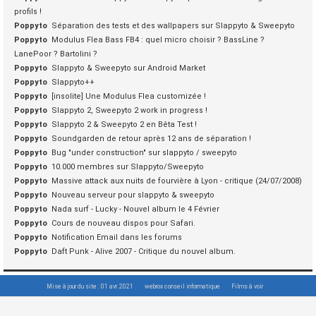
profils !
Poppyto
Séparation des tests et des wallpapers sur Slappyto & Sweepyto
Poppyto
Modulus Flea Bass FB4 : quel micro choisir ? BassLine ?
LanePoor ? Bartolini ?
Poppyto
Slappyto & Sweepyto sur Android Market
Poppyto
Slappyto++
Poppyto
[insolite] Une Modulus Flea customizée !
Poppyto
Slappyto 2, Sweepyto 2 work in progress !
Poppyto
Slappyto 2 & Sweepyto 2 en Bêta Test !
Poppyto
Soundgarden de retour après 12 ans de séparation !
Poppyto
Bug "under construction" sur slappyto / sweepyto
Poppyto
10.000 membres sur Slappyto/Sweepyto
Poppyto
Massive attack aux nuits de fourvière à Lyon - critique (24/07/2008)
Poppyto
Nouveau serveur pour slappyto & sweepyto
Poppyto
Nada surf - Lucky - Nouvel album le 4 Février
Poppyto
Cours de nouveau dispos pour Safari.
Poppyto
Notification Email dans les forums
Poppyto
Daft Punk - Alive 2007 - Critique du nouvel album.
Mise à jour du site : 01 avr. 2021
webrox conseil informatique
Films à voir