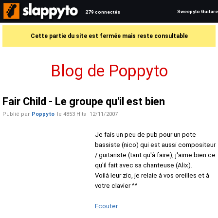
Sweepyto Guitare
279 connectés
Cette partie du site est fermée mais reste consultable
Blog de Poppyto
Fair Child - Le groupe qu'il est bien
Publié par
Poppyto
le
4853 Hits
12/11/2007
Je fais un peu de pub pour un pote
bassiste (nico) qui est aussi compositeur
/ guitariste (tant qu'à faire), j'aime bien ce
qu'il fait avec sa chanteuse (Alix).
Voilà leur zic, je relaie à vos oreilles et à
votre clavier ^^
Ecouter