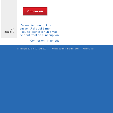
J'ai oublié mon mot de
Un
passe
|
J'ai oublié mon
souci ?
Pseudo
|
Renvoyer un email
de confirmation d'inscription
Connexion
|
Inscription
Mise à jour du site : 01 avr. 2021
webrox conseil informatique
Films à voir