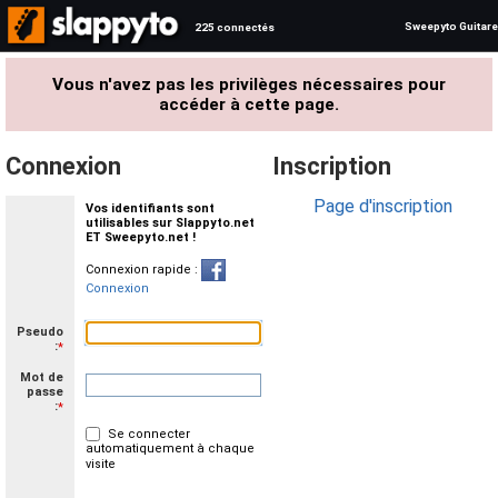
Sweepyto Guitare
225 connectés
Vous n'avez pas les privilèges nécessaires pour
accéder à cette page.
Connexion
Inscription
Page d'inscription
Vos identifiants sont
utilisables sur Slappyto.net
ET Sweepyto.net !
Connexion rapide :
Connexion
Pseudo
:
*
Mot de
passe
:
*
Se connecter
automatiquement à chaque
visite